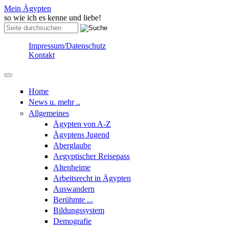
Skip to content
Skip to navigation
Mein Ägypten
so wie ich es kenne und liebe!
Suche
Suchformular
Impressum/Datenschutz
Kontakt
Home
News u. mehr ..
Allgemeines
Ägypten von A-Z
Ägyptens Jugend
Aberglaube
Aegyptischer Reisepass
Altenheime
Arbeitsrecht in Ägypten
Auswandern
Berühmte ...
Bildungssystem
Demografie