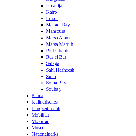
Ismailija
Kairo
Luxor
Makadi Bay
Mansoura
Marsa Alam
Marsa Matruh
Port Ghalib
Ras el Bar
Safaga
Sahl Hasheesh
Sinai
Soma Bay
Souhag
Klima
Kulinarisches
Langzeiturlaub
Mobilität
Motorrad
Museen
Nationalparks