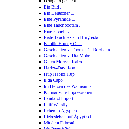
Dringend gesucht ....
Ein Bild ....
Ein Deutscher ...
Eine Pyramide ...
Eine Tauchbootära ..
Eine zuviel ...
Erste Tauchbasis in Hurghada
Familie Hamdy O. ...
Geschichten v. Thomas C. Bordiehn
Geschichten v. Uta Mohr
Guten Morgen Kairo
Harley-Davidson
Hup Habibi Hup
Il da Capo
Im Herzen des Wahnsinns
Kulinarische Impressionen
Landarzt Import
Latif Wassily ...
Leben in Ägypten
Liebesleben auf Ägyptisch
Mit dem Fahrrad ..
Mr. Peter Wirth