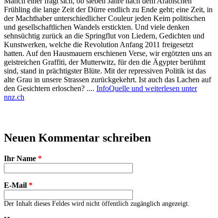
Manch einer fragt sich, ob sieben Jahre nach dem Arabischen
Frühling die lange Zeit der Dürre endlich zu Ende geht; eine Zeit, in
der Machthaber unterschiedlicher Couleur jeden Keim politischen
und gesellschaftlichen Wandels erstickten. Und viele denken
sehnsüchtig zurück an die Springflut von Liedern, Gedichten und
Kunstwerken, welche die Revolution Anfang 2011 freigesetzt
hatten. Auf den Hausmauern erschienen Verse, wir ergötzten uns an
geistreichen Graffiti, der Mutterwitz, für den die Ägypter berühmt
sind, stand in prächtigster Blüte. Mit der repressiven Politik ist das
alte Grau in unsere Strassen zurückgekehrt. Ist auch das Lachen auf
den Gesichtern erloschen? ....
InfoQuelle und weiterlesen unter
nnz.ch
Neuen Kommentar schreiben
Ihr Name
*
E-Mail
*
Der Inhalt dieses Feldes wird nicht öffentlich zugänglich angezeigt.