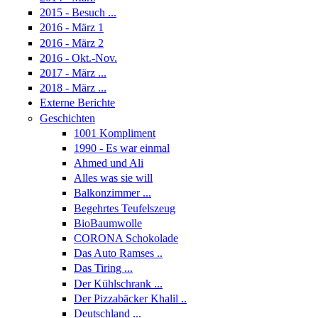
2015 - Besuch ...
2016 - März 1
2016 - März 2
2016 - Okt.-Nov.
2017 - März ...
2018 - März ...
Externe Berichte
Geschichten
1001 Kompliment
1990 - Es war einmal
Ahmed und Ali
Alles was sie will
Balkonzimmer ...
Begehrtes Teufelszeug
BioBaumwolle
CORONA Schokolade
Das Auto Ramses ..
Das Tiring ...
Der Kühlschrank ...
Der Pizzabäcker Khalil ..
Deutschland ...