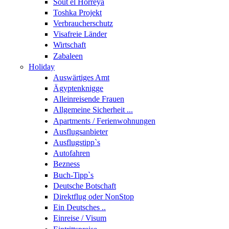
Sout el Horreya
Toshka Projekt
Verbraucherschutz
Visafreie Länder
Wirtschaft
Zabaleen
Holiday
Auswärtiges Amt
Ägyptenknigge
Alleinreisende Frauen
Allgemeine Sicherheit ...
Apartments / Ferienwohnungen
Ausflugsanbieter
Ausflugstipp`s
Autofahren
Bezness
Buch-Tipp`s
Deutsche Botschaft
Direktflug oder NonStop
Ein Deutsches ..
Einreise / Visum