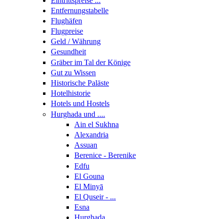
Eintrittspreise ...
Entfernungstabelle
Flughäfen
Flugpreise
Geld / Währung
Gesundheit
Gräber im Tal der Könige
Gut zu Wissen
Historische Paläste
Hotelhistorie
Hotels und Hostels
Hurghada und ....
Ain el Sukhna
Alexandria
Assuan
Berenice - Berenike
Edfu
El Gouna
El Minyā
El Quseir - ...
Esna
Hurghada