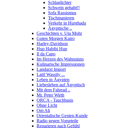
Schlaglichter
Schwein gehabt!!
Sofa Rassismus
Tischmanieren
Verkehr in Hurghada
Ägyptische ..
Geschichten v. Uta Mohr
Guten Morgen Kairo
Harley-Davidson
Hup Habibi Hup
Il da Capo
Im Herzen des Wahnsinns
Kulinarische Impressionen
Landarzt Import
Latif Wassily ...
Leben in Ägypten
Liebesleben auf Ägyptisch
Mit dem Fahrrad ..
Mr. Peter Wirth
ORCA - Tauchbasis
Ohne Licht
Om Ali
Orientalische Gesten-Kunde
Radio gegen Vorurteile
Reparieren nach Gefühl