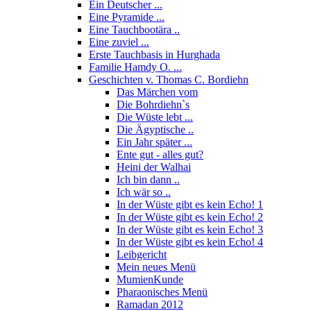
Ein Deutscher ...
Eine Pyramide ...
Eine Tauchbootära ..
Eine zuviel ...
Erste Tauchbasis in Hurghada
Familie Hamdy O. ...
Geschichten v. Thomas C. Bordiehn
Das Märchen vom
Die Bohrdiehn`s
Die Wüste lebt ...
Die Ägyptische ..
Ein Jahr später ...
Ente gut - alles gut?
Heini der Walhai
Ich bin dann ..
Ich wär so ..
In der Wüste gibt es kein Echo! 1
In der Wüste gibt es kein Echo! 2
In der Wüste gibt es kein Echo! 3
In der Wüste gibt es kein Echo! 4
Leibgericht
Mein neues Menü
MumienKunde
Pharaonisches Menü
Ramadan 2012