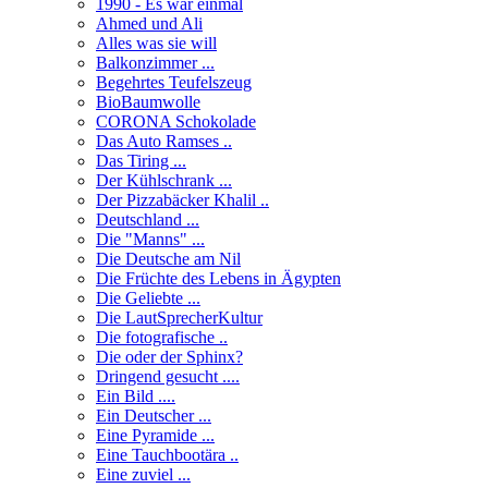
1990 - Es war einmal
Ahmed und Ali
Alles was sie will
Balkonzimmer ...
Begehrtes Teufelszeug
BioBaumwolle
CORONA Schokolade
Das Auto Ramses ..
Das Tiring ...
Der Kühlschrank ...
Der Pizzabäcker Khalil ..
Deutschland ...
Die "Manns" ...
Die Deutsche am Nil
Die Früchte des Lebens in Ägypten
Die Geliebte ...
Die LautSprecherKultur
Die fotografische ..
Die oder der Sphinx?
Dringend gesucht ....
Ein Bild ....
Ein Deutscher ...
Eine Pyramide ...
Eine Tauchbootära ..
Eine zuviel ...