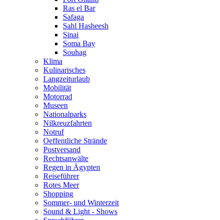
Ras el Bar
Safaga
Sahl Hasheesh
Sinai
Soma Bay
Souhag
Klima
Kulinarisches
Langzeiturlaub
Mobilität
Motorrad
Museen
Nationalparks
Nilkreuzfahrten
Notruf
Oeffentliche Strände
Postversand
Rechtsanwälte
Regen in Ägypten
Reiseführer
Rotes Meer
Shopping
Sommer- und Winterzeit
Sound & Light - Shows