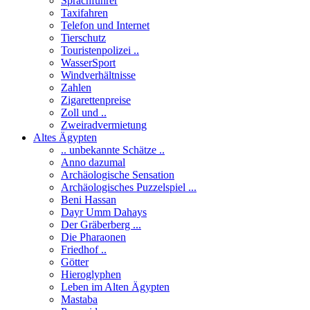
Sprachführer
Taxifahren
Telefon und Internet
Tierschutz
Touristenpolizei ..
WasserSport
Windverhältnisse
Zahlen
Zigarettenpreise
Zoll und ..
Zweiradvermietung
Altes Ägypten
.. unbekannte Schätze ..
Anno dazumal
Archäologische Sensation
Archäologisches Puzzelspiel ...
Beni Hassan
Dayr Umm Dahays
Der Gräberberg ...
Die Pharaonen
Friedhof ..
Götter
Hieroglyphen
Leben im Alten Ägypten
Mastaba