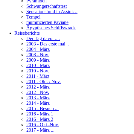
Pyramiden
Schwangerschaftstest
Sensationsfund in Assiut: ..
Tempel
mumifizierten Paviane
Ägyptisches Schiffswrack
Reiseberichte
Der Tag davor ....
2003 - Das erste mal ..
2004 - März
2008 - Nov.
2009 - März
2010 - März
2010 - Nov.
2011 - März
2011 - Okt. / Nov.
2012 - März
2012 - Nov.
2013 - März
2014 - März
2015 - Besuch ...
2016 - März 1
2016 - März 2
2016 - Okt.-Nov.
2017 - März ...