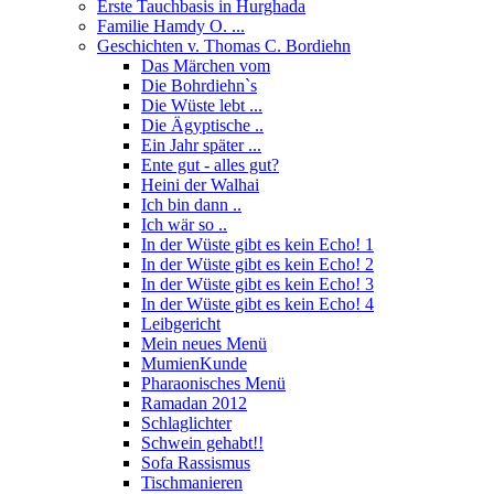
Erste Tauchbasis in Hurghada
Familie Hamdy O. ...
Geschichten v. Thomas C. Bordiehn
Das Märchen vom
Die Bohrdiehn`s
Die Wüste lebt ...
Die Ägyptische ..
Ein Jahr später ...
Ente gut - alles gut?
Heini der Walhai
Ich bin dann ..
Ich wär so ..
In der Wüste gibt es kein Echo! 1
In der Wüste gibt es kein Echo! 2
In der Wüste gibt es kein Echo! 3
In der Wüste gibt es kein Echo! 4
Leibgericht
Mein neues Menü
MumienKunde
Pharaonisches Menü
Ramadan 2012
Schlaglichter
Schwein gehabt!!
Sofa Rassismus
Tischmanieren