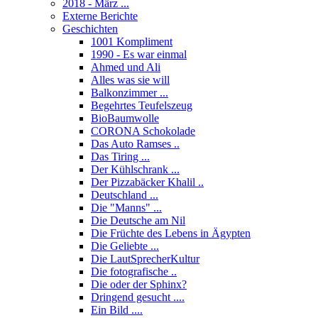
2018 - März ...
Externe Berichte
Geschichten
1001 Kompliment
1990 - Es war einmal
Ahmed und Ali
Alles was sie will
Balkonzimmer ...
Begehrtes Teufelszeug
BioBaumwolle
CORONA Schokolade
Das Auto Ramses ..
Das Tiring ...
Der Kühlschrank ...
Der Pizzabäcker Khalil ..
Deutschland ...
Die "Manns" ...
Die Deutsche am Nil
Die Früchte des Lebens in Ägypten
Die Geliebte ...
Die LautSprecherKultur
Die fotografische ..
Die oder der Sphinx?
Dringend gesucht ....
Ein Bild ....