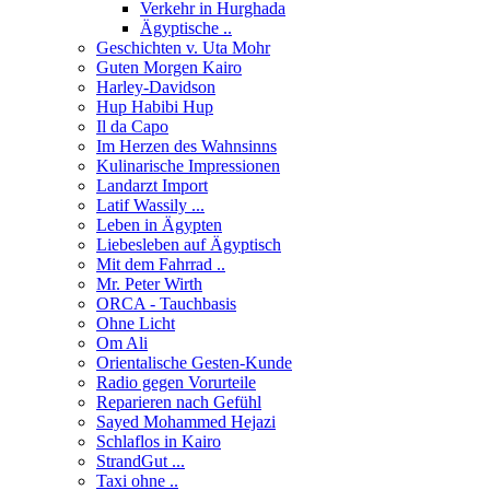
Verkehr in Hurghada
Ägyptische ..
Geschichten v. Uta Mohr
Guten Morgen Kairo
Harley-Davidson
Hup Habibi Hup
Il da Capo
Im Herzen des Wahnsinns
Kulinarische Impressionen
Landarzt Import
Latif Wassily ...
Leben in Ägypten
Liebesleben auf Ägyptisch
Mit dem Fahrrad ..
Mr. Peter Wirth
ORCA - Tauchbasis
Ohne Licht
Om Ali
Orientalische Gesten-Kunde
Radio gegen Vorurteile
Reparieren nach Gefühl
Sayed Mohammed Hejazi
Schlaflos in Kairo
StrandGut ...
Taxi ohne ..