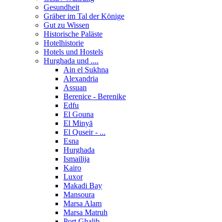
Gesundheit
Gräber im Tal der Könige
Gut zu Wissen
Historische Paläste
Hotelhistorie
Hotels und Hostels
Hurghada und ....
Ain el Sukhna
Alexandria
Assuan
Berenice - Berenike
Edfu
El Gouna
El Minyā
El Quseir - ...
Esna
Hurghada
Ismailija
Kairo
Luxor
Makadi Bay
Mansoura
Marsa Alam
Marsa Matruh
Port Ghalib