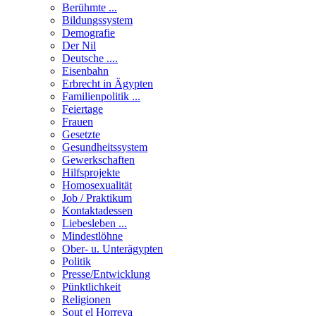
Berühmte ...
Bildungssystem
Demografie
Der Nil
Deutsche ....
Eisenbahn
Erbrecht in Ägypten
Familienpolitik ...
Feiertage
Frauen
Gesetzte
Gesundheitssystem
Gewerkschaften
Hilfsprojekte
Homosexualität
Job / Praktikum
Kontaktadessen
Liebesleben ...
Mindestlöhne
Ober- u. Unterägypten
Politik
Presse/Entwicklung
Pünktlichkeit
Religionen
Sout el Horreya