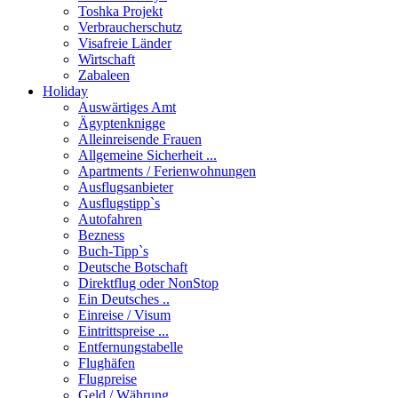
Toshka Projekt
Verbraucherschutz
Visafreie Länder
Wirtschaft
Zabaleen
Holiday
Auswärtiges Amt
Ägyptenknigge
Alleinreisende Frauen
Allgemeine Sicherheit ...
Apartments / Ferienwohnungen
Ausflugsanbieter
Ausflugstipp`s
Autofahren
Bezness
Buch-Tipp`s
Deutsche Botschaft
Direktflug oder NonStop
Ein Deutsches ..
Einreise / Visum
Eintrittspreise ...
Entfernungstabelle
Flughäfen
Flugpreise
Geld / Währung