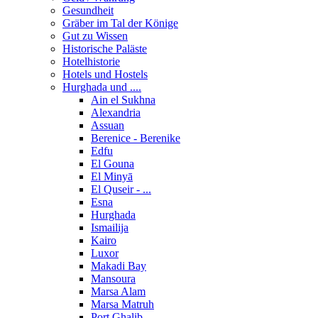
Gesundheit
Gräber im Tal der Könige
Gut zu Wissen
Historische Paläste
Hotelhistorie
Hotels und Hostels
Hurghada und ....
Ain el Sukhna
Alexandria
Assuan
Berenice - Berenike
Edfu
El Gouna
El Minyā
El Quseir - ...
Esna
Hurghada
Ismailija
Kairo
Luxor
Makadi Bay
Mansoura
Marsa Alam
Marsa Matruh
Port Ghalib