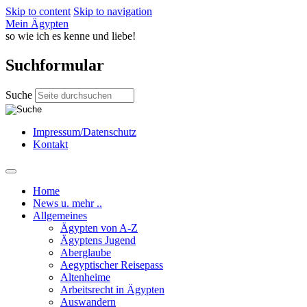
Skip to content
Skip to navigation
Mein Ägypten
so wie ich es kenne und liebe!
Suchformular
Suche
Impressum/Datenschutz
Kontakt
Home
News u. mehr ..
Allgemeines
Ägypten von A-Z
Ägyptens Jugend
Aberglaube
Aegyptischer Reisepass
Altenheime
Arbeitsrecht in Ägypten
Auswandern