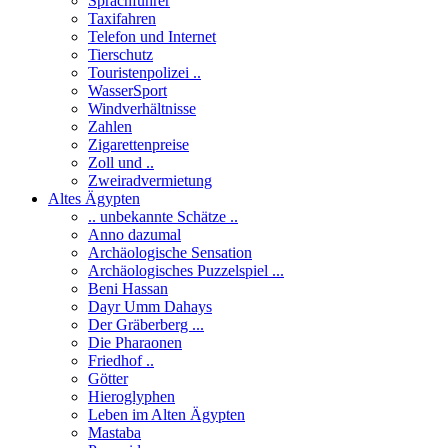
Sprachführer
Taxifahren
Telefon und Internet
Tierschutz
Touristenpolizei ..
WasserSport
Windverhältnisse
Zahlen
Zigarettenpreise
Zoll und ..
Zweiradvermietung
Altes Ägypten
.. unbekannte Schätze ..
Anno dazumal
Archäologische Sensation
Archäologisches Puzzelspiel ...
Beni Hassan
Dayr Umm Dahays
Der Gräberberg ...
Die Pharaonen
Friedhof ..
Götter
Hieroglyphen
Leben im Alten Ägypten
Mastaba