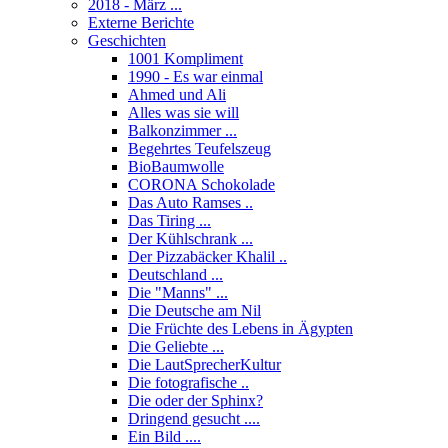
2018 - März ...
Externe Berichte
Geschichten
1001 Kompliment
1990 - Es war einmal
Ahmed und Ali
Alles was sie will
Balkonzimmer ...
Begehrtes Teufelszeug
BioBaumwolle
CORONA Schokolade
Das Auto Ramses ..
Das Tiring ...
Der Kühlschrank ...
Der Pizzabäcker Khalil ..
Deutschland ...
Die "Manns" ...
Die Deutsche am Nil
Die Früchte des Lebens in Ägypten
Die Geliebte ...
Die LautSprecherKultur
Die fotografische ..
Die oder der Sphinx?
Dringend gesucht ....
Ein Bild ....