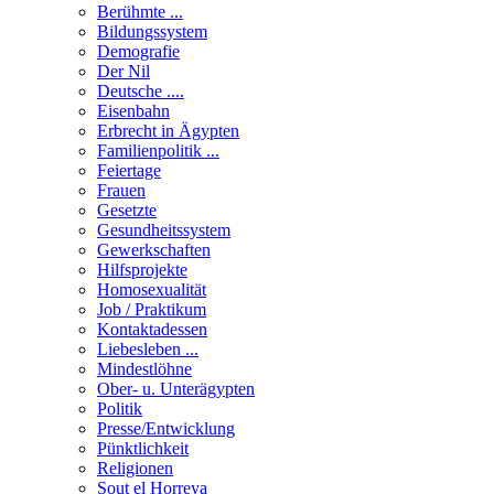
Berühmte ...
Bildungssystem
Demografie
Der Nil
Deutsche ....
Eisenbahn
Erbrecht in Ägypten
Familienpolitik ...
Feiertage
Frauen
Gesetzte
Gesundheitssystem
Gewerkschaften
Hilfsprojekte
Homosexualität
Job / Praktikum
Kontaktadessen
Liebesleben ...
Mindestlöhne
Ober- u. Unterägypten
Politik
Presse/Entwicklung
Pünktlichkeit
Religionen
Sout el Horreya