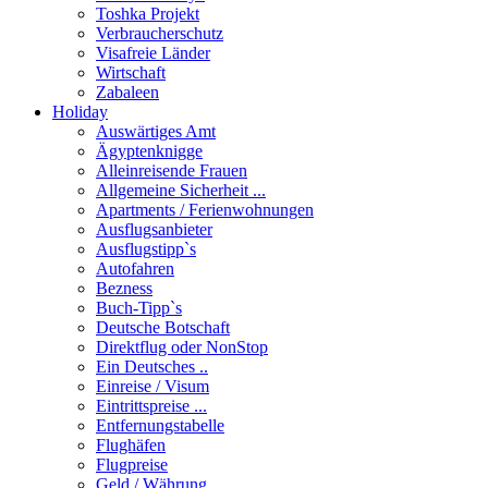
Toshka Projekt
Verbraucherschutz
Visafreie Länder
Wirtschaft
Zabaleen
Holiday
Auswärtiges Amt
Ägyptenknigge
Alleinreisende Frauen
Allgemeine Sicherheit ...
Apartments / Ferienwohnungen
Ausflugsanbieter
Ausflugstipp`s
Autofahren
Bezness
Buch-Tipp`s
Deutsche Botschaft
Direktflug oder NonStop
Ein Deutsches ..
Einreise / Visum
Eintrittspreise ...
Entfernungstabelle
Flughäfen
Flugpreise
Geld / Währung