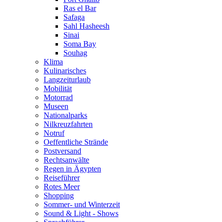
Ras el Bar
Safaga
Sahl Hasheesh
Sinai
Soma Bay
Souhag
Klima
Kulinarisches
Langzeiturlaub
Mobilität
Motorrad
Museen
Nationalparks
Nilkreuzfahrten
Notruf
Oeffentliche Strände
Postversand
Rechtsanwälte
Regen in Ägypten
Reiseführer
Rotes Meer
Shopping
Sommer- und Winterzeit
Sound & Light - Shows