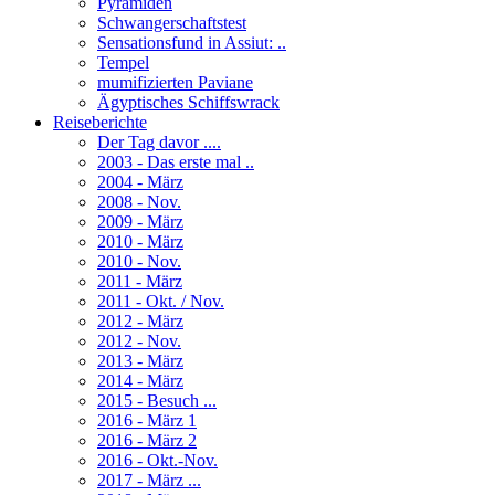
Pyramiden
Schwangerschaftstest
Sensationsfund in Assiut: ..
Tempel
mumifizierten Paviane
Ägyptisches Schiffswrack
Reiseberichte
Der Tag davor ....
2003 - Das erste mal ..
2004 - März
2008 - Nov.
2009 - März
2010 - März
2010 - Nov.
2011 - März
2011 - Okt. / Nov.
2012 - März
2012 - Nov.
2013 - März
2014 - März
2015 - Besuch ...
2016 - März 1
2016 - März 2
2016 - Okt.-Nov.
2017 - März ...