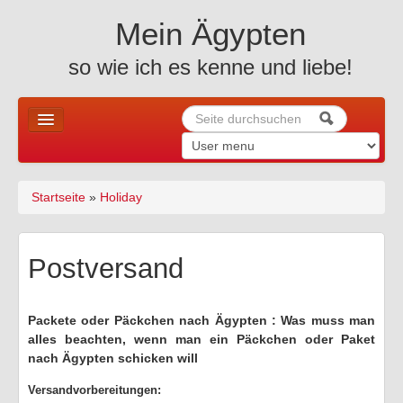
Skip to content
Skip to navigation
Mein Ägypten
so wie ich es kenne und liebe!
Suche
Suchformular
Home
Startseite
»
Holiday
Sie sind hier
News u. mehr ..
Allgemeines
Postversand
Holiday
Packete oder Päckchen nach Ägypten : Was muss man
Altes Ägypten
alles beachten, wenn man ein Päckchen oder Paket
nach Ägypten schicken will
Reiseberichte
Versandvorbereitungen:
Fotos