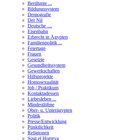
Berühmte ...
Bildungssystem
Demografie
Der Nil
Deutsche ....
Eisenbahn
Erbrecht in Ägypten
Familienpolitik ...
Feiertage
Frauen
Gesetzte
Gesundheitssystem
Gewerkschaften
Hilfsprojekte
Homosexualität
Job / Praktikum
Kontaktadessen
Liebesleben ...
Mindestlöhne
Ober- u. Unterägypten
Politik
Presse/Entwicklung
Pünktlichkeit
Religionen
Sout el Horreya