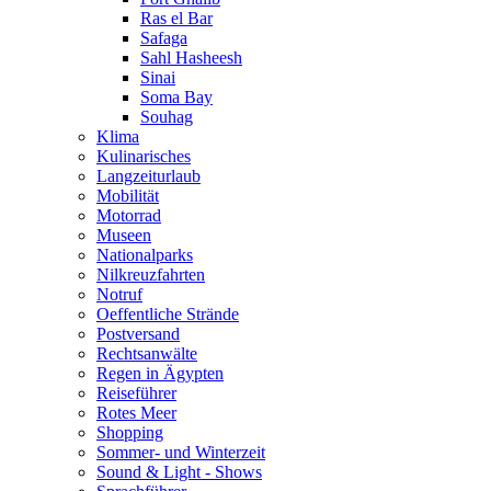
Ras el Bar
Safaga
Sahl Hasheesh
Sinai
Soma Bay
Souhag
Klima
Kulinarisches
Langzeiturlaub
Mobilität
Motorrad
Museen
Nationalparks
Nilkreuzfahrten
Notruf
Oeffentliche Strände
Postversand
Rechtsanwälte
Regen in Ägypten
Reiseführer
Rotes Meer
Shopping
Sommer- und Winterzeit
Sound & Light - Shows