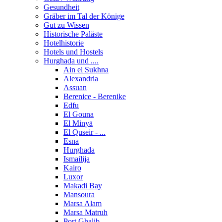
Gesundheit
Gräber im Tal der Könige
Gut zu Wissen
Historische Paläste
Hotelhistorie
Hotels und Hostels
Hurghada und ....
Ain el Sukhna
Alexandria
Assuan
Berenice - Berenike
Edfu
El Gouna
El Minyā
El Quseir - ...
Esna
Hurghada
Ismailija
Kairo
Luxor
Makadi Bay
Mansoura
Marsa Alam
Marsa Matruh
Port Ghalib