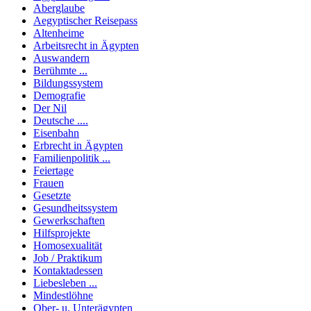
Aberglaube
Aegyptischer Reisepass
Altenheime
Arbeitsrecht in Ägypten
Auswandern
Berühmte ...
Bildungssystem
Demografie
Der Nil
Deutsche ....
Eisenbahn
Erbrecht in Ägypten
Familienpolitik ...
Feiertage
Frauen
Gesetzte
Gesundheitssystem
Gewerkschaften
Hilfsprojekte
Homosexualität
Job / Praktikum
Kontaktadessen
Liebesleben ...
Mindestlöhne
Ober- u. Unterägypten