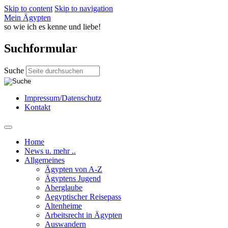
Skip to content
Skip to navigation
Mein Ägypten
so wie ich es kenne und liebe!
Suchformular
Suche
Impressum/Datenschutz
Kontakt
Home
News u. mehr ..
Allgemeines
Ägypten von A-Z
Ägyptens Jugend
Aberglaube
Aegyptischer Reisepass
Altenheime
Arbeitsrecht in Ägypten
Auswandern