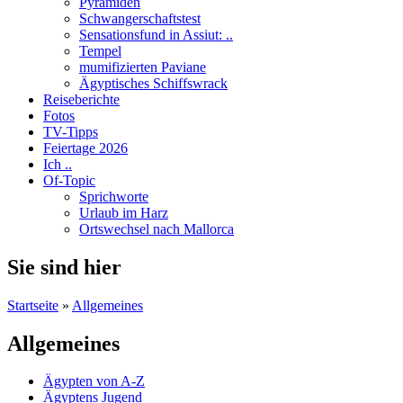
Pyramiden
Schwangerschaftstest
Sensationsfund in Assiut: ..
Tempel
mumifizierten Paviane
Ägyptisches Schiffswrack
Reiseberichte
Fotos
TV-Tipps
Feiertage 2026
Ich ..
Of-Topic
Sprichworte
Urlaub im Harz
Ortswechsel nach Mallorca
Sie sind hier
Startseite
»
Allgemeines
Allgemeines
Ägypten von A-Z
Ägyptens Jugend