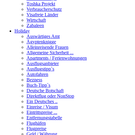
Toshka Projekt
Verbraucherschutz
Visafreie Länder
Wirtschaft
Zabaleen
Holiday
Auswärtiges Amt
Ägyptenknigge
Alleinreisende Frauen
Allgemeine Sicherheit ...
Apartments / Ferienwohnungen
Ausflugsanbieter
Ausflugstipp`s
Autofahren
Bezness
Buch-Tipp`s
Deutsche Botschaft
Direktflug oder NonStop
Ein Deutsches ..
Einreise / Visum
Eintrittspreise ...
Entfernungstabelle
Flughäfen
Flugpreise
Geld / Währung