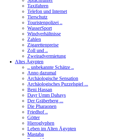
Sprachführer
Taxifahren
Telefon und Internet
Tierschutz
Touristenpolizei ..
WasserSport
Windverhältnisse
Zahlen
Zigarettenpreise
Zoll und ..
Zweiradvermietung
Altes Ägypten
.. unbekannte Schätze ..
Anno dazumal
Archäologische Sensation
Archäologisches Puzzelspiel ...
Beni Hassan
Dayr Umm Dahays
Der Gräberberg ...
Die Pharaonen
Friedhof ..
Götter
Hieroglyphen
Leben im Alten Ägypten
Mastaba