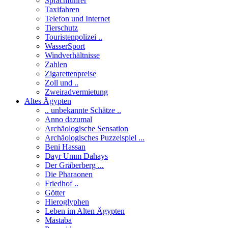
Sprachführer
Taxifahren
Telefon und Internet
Tierschutz
Touristenpolizei ..
WasserSport
Windverhältnisse
Zahlen
Zigarettenpreise
Zoll und ..
Zweiradvermietung
Altes Ägypten
.. unbekannte Schätze ..
Anno dazumal
Archäologische Sensation
Archäologisches Puzzelspiel ...
Beni Hassan
Dayr Umm Dahays
Der Gräberberg ...
Die Pharaonen
Friedhof ..
Götter
Hieroglyphen
Leben im Alten Ägypten
Mastaba