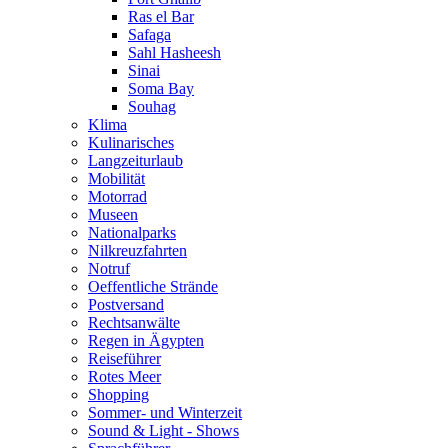
Ras el Bar
Safaga
Sahl Hasheesh
Sinai
Soma Bay
Souhag
Klima
Kulinarisches
Langzeiturlaub
Mobilität
Motorrad
Museen
Nationalparks
Nilkreuzfahrten
Notruf
Oeffentliche Strände
Postversand
Rechtsanwälte
Regen in Ägypten
Reiseführer
Rotes Meer
Shopping
Sommer- und Winterzeit
Sound & Light - Shows