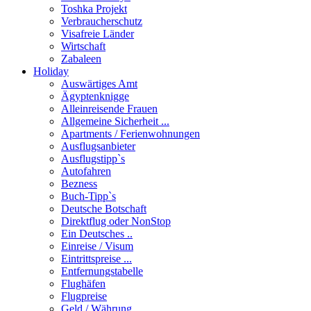
Toshka Projekt
Verbraucherschutz
Visafreie Länder
Wirtschaft
Zabaleen
Holiday
Auswärtiges Amt
Ägyptenknigge
Alleinreisende Frauen
Allgemeine Sicherheit ...
Apartments / Ferienwohnungen
Ausflugsanbieter
Ausflugstipp`s
Autofahren
Bezness
Buch-Tipp`s
Deutsche Botschaft
Direktflug oder NonStop
Ein Deutsches ..
Einreise / Visum
Eintrittspreise ...
Entfernungstabelle
Flughäfen
Flugpreise
Geld / Währung