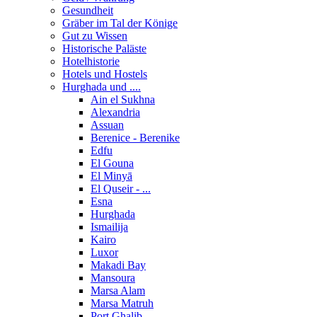
Gesundheit
Gräber im Tal der Könige
Gut zu Wissen
Historische Paläste
Hotelhistorie
Hotels und Hostels
Hurghada und ....
Ain el Sukhna
Alexandria
Assuan
Berenice - Berenike
Edfu
El Gouna
El Minyā
El Quseir - ...
Esna
Hurghada
Ismailija
Kairo
Luxor
Makadi Bay
Mansoura
Marsa Alam
Marsa Matruh
Port Ghalib