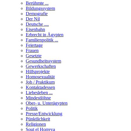
Berühmte ...
Bildungssystem
Demografie
Der Nil
Deutsche ....
Eisenbahn
Erbrecht in Ägypten
Familienpolitik ...
Feiertage
Frauen
Gesetzte
Gesundheitssystem
Gewerkschaften
Hilfsprojekte
Homosexualität
Job / Praktikum
Kontaktadessen
Liebesleben ...
Mindestlöhne
Ober- u. Unterägypten
Politik
Presse/Entwicklung
Pünktlichkeit
Religionen
Sout el Horreya