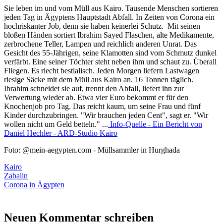
Sie leben im und vom Müll aus Kairo. Tausende Menschen sortieren
jeden Tag in Ägyptens Hauptstadt Abfall. In Zeiten von Corona ein
hochriskanter Job, denn sie haben keinerlei Schutz. Mit seinen
bloßen Händen sortiert Ibrahim Sayed Flaschen, alte Medikamente,
zerbrochene Teller, Lampen und reichlich anderen Unrat. Das
Gesicht des 55-Jährigen, seine Klamotten sind vom Schmutz dunkel
verfärbt. Eine seiner Töchter steht neben ihm und schaut zu. Überall
Fliegen. Es riecht bestialisch. Jeden Morgen liefern Lastwagen
riesige Säcke mit dem Müll aus Kairo an. 16 Tonnen täglich.
Ibrahim schneidet sie auf, trennt den Abfall, liefert ihn zur
Verwertung wieder ab. Etwa vier Euro bekommt er für den
Knochenjob pro Tag. Das reicht kaum, um seine Frau und fünf
Kinder durchzubringen. "Wir brauchen jeden Cent", sagt er. "Wir
wollen nicht um Geld betteln." ...
Info-Quelle - Ein Bericht von
Daniel Hechler - ARD-Studio Kairo
Foto: @mein-aegypten.com - Müllsammler in Hurghada
Kairo
Zabalin
Corona in Ägypten
Neuen Kommentar schreiben