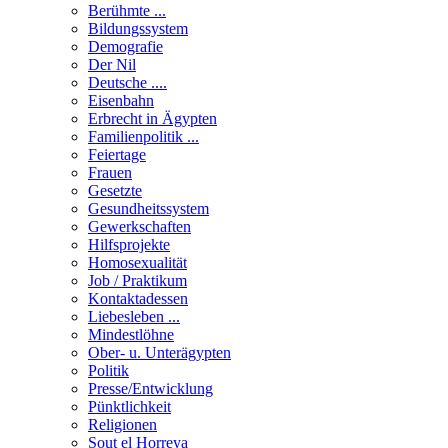
Berühmte ...
Bildungssystem
Demografie
Der Nil
Deutsche ....
Eisenbahn
Erbrecht in Ägypten
Familienpolitik ...
Feiertage
Frauen
Gesetzte
Gesundheitssystem
Gewerkschaften
Hilfsprojekte
Homosexualität
Job / Praktikum
Kontaktadessen
Liebesleben ...
Mindestlöhne
Ober- u. Unterägypten
Politik
Presse/Entwicklung
Pünktlichkeit
Religionen
Sout el Horreya