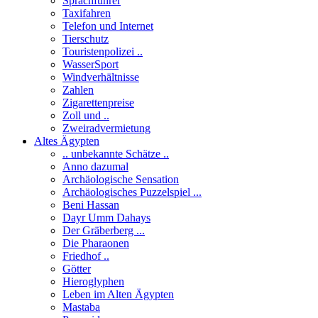
Sprachführer
Taxifahren
Telefon und Internet
Tierschutz
Touristenpolizei ..
WasserSport
Windverhältnisse
Zahlen
Zigarettenpreise
Zoll und ..
Zweiradvermietung
Altes Ägypten
.. unbekannte Schätze ..
Anno dazumal
Archäologische Sensation
Archäologisches Puzzelspiel ...
Beni Hassan
Dayr Umm Dahays
Der Gräberberg ...
Die Pharaonen
Friedhof ..
Götter
Hieroglyphen
Leben im Alten Ägypten
Mastaba