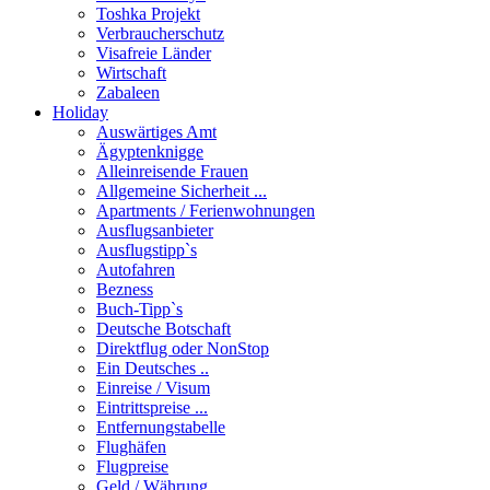
Toshka Projekt
Verbraucherschutz
Visafreie Länder
Wirtschaft
Zabaleen
Holiday
Auswärtiges Amt
Ägyptenknigge
Alleinreisende Frauen
Allgemeine Sicherheit ...
Apartments / Ferienwohnungen
Ausflugsanbieter
Ausflugstipp`s
Autofahren
Bezness
Buch-Tipp`s
Deutsche Botschaft
Direktflug oder NonStop
Ein Deutsches ..
Einreise / Visum
Eintrittspreise ...
Entfernungstabelle
Flughäfen
Flugpreise
Geld / Währung