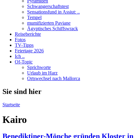
Pyramiden
Schwangerschaftstest
Sensationsfund in Assiut: ..
Tempel
mumifizierten Paviane
Ägyptisches Schiffswrack
Reiseberichte
Fotos
TV-Tipps
Feiertage 2026
Ich ..
Of-Topic
Sprichworte
Urlaub im Harz
Ortswechsel nach Mallorca
Sie sind hier
Startseite
Kairo
Benediktiner-Mönche gründen Kloster in