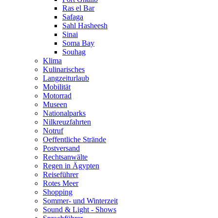
Ras el Bar
Safaga
Sahl Hasheesh
Sinai
Soma Bay
Souhag
Klima
Kulinarisches
Langzeiturlaub
Mobilität
Motorrad
Museen
Nationalparks
Nilkreuzfahrten
Notruf
Oeffentliche Strände
Postversand
Rechtsanwälte
Regen in Ägypten
Reiseführer
Rotes Meer
Shopping
Sommer- und Winterzeit
Sound & Light - Shows