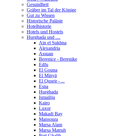
Gesundheit
Gräber im Tal der Könige
Gut zu Wissen
Historische Paläste
Hotelhistorie
Hotels und Hostels
Hurghada und ....
Ain el Sukhna
Alexandria
Assuan
Berenice - Berenike
Edfu
El Gouna
El Minyā
El Quseir - ...
Esna
Hurghada
Ismailija
Kairo
Luxor
Makadi Bay
Mansoura
Marsa Alam
Marsa Matruh
Port Ghalib