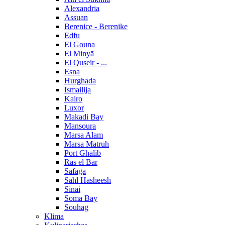
Alexandria
Assuan
Berenice - Berenike
Edfu
El Gouna
El Minyā
El Quseir - ...
Esna
Hurghada
Ismailija
Kairo
Luxor
Makadi Bay
Mansoura
Marsa Alam
Marsa Matruh
Port Ghalib
Ras el Bar
Safaga
Sahl Hasheesh
Sinai
Soma Bay
Souhag
Klima