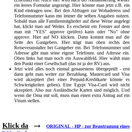
ein leeres Formular angezeigt. Hier könnte man jetzt z.B. ein
Kind eintragen usw. Bei den Abfragen zur Wohaderess und
Telefonnummer kann mn immer die selben Angaben nutzen.
Sobald man alle Familienmitglieder auf diese Weise angelegt
hat, klickt man auf Weiter. Es erscheint ein Fenster auf dem
man mit "YES" approve (prüfen) kann oder "No" ohne
approve. Hier auf NO klicken. Dann kommt man auf die
Seite des Gastgebers. Hier trägt man oben rechts den
Reiseveranstalter bei Gastgeber ein. Bei Telefonnummer und
Adresse gibt man seine eigene Telefonnr. und Adresse ein.
Oben links hat man noch ein Auswahlfeld. Hier wählt man
den Punkt einer Gesellschaft (das ist ja der RV) aus.
Jetzt wird alles noch einmal genauestens übergeprüft - erst
dann geht man weiter zur Bezahlung. Mastercard und Visa
wird akzeptiert (bei einer
Prepaid-Kreditkarte könnte es
Schwierigkeiten geben)
. Eine Egypt Visa-Card wird nicht
akzeptiert. Also nur Ausländische Karten sind möglich. Und
wenn die Oma mit soll, muss man einen extra Antrag auf ein
Visum stellen.
→
Klick da
ORIGINAL - HP - zur Beantragung eines