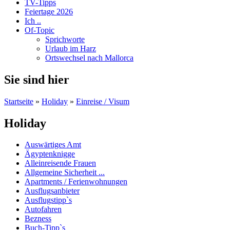
TV-Tipps
Feiertage 2026
Ich ..
Of-Topic
Sprichworte
Urlaub im Harz
Ortswechsel nach Mallorca
Sie sind hier
Startseite
»
Holiday
»
Einreise / Visum
Holiday
Auswärtiges Amt
Ägyptenknigge
Alleinreisende Frauen
Allgemeine Sicherheit ...
Apartments / Ferienwohnungen
Ausflugsanbieter
Ausflugstipp`s
Autofahren
Bezness
Buch-Tipp`s