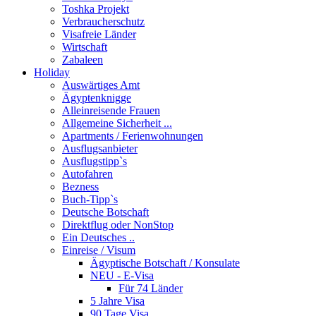
Toshka Projekt
Verbraucherschutz
Visafreie Länder
Wirtschaft
Zabaleen
Holiday
Auswärtiges Amt
Ägyptenknigge
Alleinreisende Frauen
Allgemeine Sicherheit ...
Apartments / Ferienwohnungen
Ausflugsanbieter
Ausflugstipp`s
Autofahren
Bezness
Buch-Tipp`s
Deutsche Botschaft
Direktflug oder NonStop
Ein Deutsches ..
Einreise / Visum
Ägyptische Botschaft / Konsulate
NEU - E-Visa
Für 74 Länder
5 Jahre Visa
90 Tage Visa