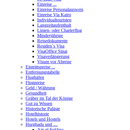
Einreise ...
Einreise Personalausweis
Einreise Via Kairo
Individualtouristen
Langzeitaufenthalt
Linien- oder Charterflug
Minderjährige
Reisedokumente
Residen`s Visa
VisaOffice Sinai
Visaverlängerung
Visum vor Abreise
Eintrittspreise ...
Entfernungstabelle
Flughäfen
Flugpreise
Geld / Währung
Gesundheit
Gräber im Tal der Könige
Gut zu Wissen
Historische Paläste
Hotelhistorie
Hotels und Hostels
Hurghada und ....
Ain el Sukhna