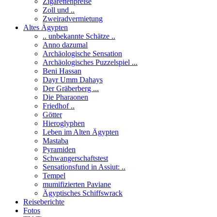
Zigarettenpreise
Zoll und ..
Zweiradvermietung
Altes Ägypten
.. unbekannte Schätze ..
Anno dazumal
Archäologische Sensation
Archäologisches Puzzelspiel ...
Beni Hassan
Dayr Umm Dahays
Der Gräberberg ...
Die Pharaonen
Friedhof ..
Götter
Hieroglyphen
Leben im Alten Ägypten
Mastaba
Pyramiden
Schwangerschaftstest
Sensationsfund in Assiut: ..
Tempel
mumifizierten Paviane
Ägyptisches Schiffswrack
Reiseberichte
Fotos