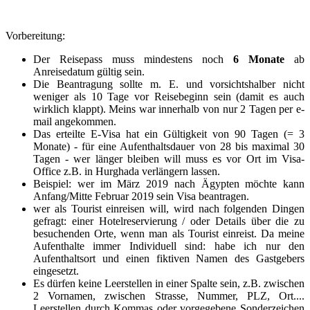
Vorbereitung:
Der Reisepass muss mindestens noch
6 Monate
ab
Anreisedatum gültig sein.
Die Beantragung sollte m. E. und vorsichtshalber nicht
weniger als 10 Tage vor Reisebeginn sein (damit es auch
wirklich klappt). Meins war innerhalb von nur 2 Tagen per e-
mail angekommen.
Das erteilte E-Visa hat ein Gültigkeit von 90 Tagen (= 3
Monate) - für eine Aufenthaltsdauer
von 28 bis maximal 30
Tagen - wer länger bleiben will muss es vor Ort im Visa-
Office z.B. in Hurghada verlängern lassen.
Beispiel: wer im März 2019 nach Ägypten möchte kann
Anfang/Mitte Februar 2019 sein Visa beantragen.
wer als Tourist einreisen will, wird nach folgenden Dingen
gefragt: einer Hotelreservierung / oder Details über die zu
besuchenden Orte, wenn man als Tourist einreist. Da meine
Aufenthalte immer Individuell sind: habe ich nur den
Aufenthaltsort und einen fiktiven Namen des Gastgebers
eingesetzt.
Es dürfen keine Leerstellen in einer Spalte sein, z.B. zwischen
2 Vornamen, zwischen Strasse, Nummer, PLZ, Ort....
Leerstellen durch Kommas oder vorgegebene Sonderzeichen