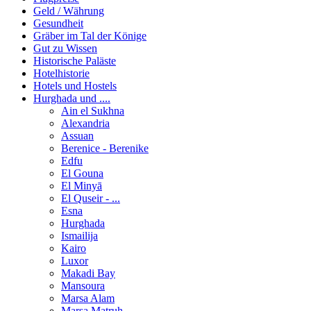
Geld / Währung
Gesundheit
Gräber im Tal der Könige
Gut zu Wissen
Historische Paläste
Hotelhistorie
Hotels und Hostels
Hurghada und ....
Ain el Sukhna
Alexandria
Assuan
Berenice - Berenike
Edfu
El Gouna
El Minyā
El Quseir - ...
Esna
Hurghada
Ismailija
Kairo
Luxor
Makadi Bay
Mansoura
Marsa Alam
Marsa Matruh