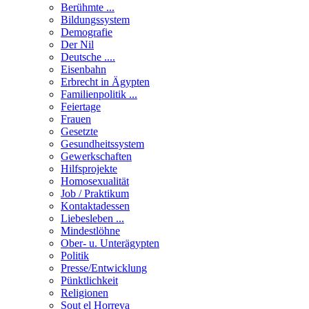
Berühmte ...
Bildungssystem
Demografie
Der Nil
Deutsche ....
Eisenbahn
Erbrecht in Ägypten
Familienpolitik ...
Feiertage
Frauen
Gesetzte
Gesundheitssystem
Gewerkschaften
Hilfsprojekte
Homosexualität
Job / Praktikum
Kontaktadessen
Liebesleben ...
Mindestlöhne
Ober- u. Unterägypten
Politik
Presse/Entwicklung
Pünktlichkeit
Religionen
Sout el Horreya