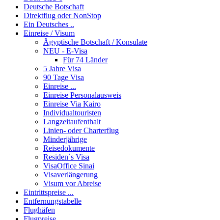
Deutsche Botschaft
Direktflug oder NonStop
Ein Deutsches ..
Einreise / Visum
Ägyptische Botschaft / Konsulate
NEU - E-Visa
Für 74 Länder
5 Jahre Visa
90 Tage Visa
Einreise ...
Einreise Personalausweis
Einreise Via Kairo
Individualtouristen
Langzeitaufenthalt
Linien- oder Charterflug
Minderjährige
Reisedokumente
Residen`s Visa
VisaOffice Sinai
Visaverlängerung
Visum vor Abreise
Eintrittspreise ...
Entfernungstabelle
Flughäfen
Flugpreise