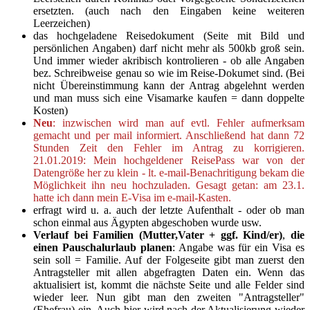
ersetzten.
(auch nach den Eingaben keine weiteren
Leerzeichen)
das hochgeladene Reisedokument (Seite mit Bild und
persönlichen Angaben) darf nicht mehr als 500kb groß sein.
Und immer wieder
akribisch
kontrolieren - ob alle Angaben
bez. Schreibweise genau so wie im Reise-Dokumet sind. (Bei
nicht Übereinstimmung kann der Antrag abgelehnt werden
und man muss sich eine Visamarke kaufen = dann doppelte
Kosten)
Neu
: inzwischen wird man auf evtl. Fehler aufmerksam
gemacht und per mail informiert. Anschließend hat dann 72
Stunden Zeit den Fehler im Antrag zu korrigieren.
21.01.2019: Mein hochgeldener ReisePass war von der
Datengröße her zu klein - lt. e-mail-Benachritigung bekam die
Möglichkeit ihn neu hochzuladen. Gesagt getan: am 23.1.
hatte ich dann mein E-Visa im e-mail-Kasten.
erfragt wird u. a. auch der letzte Aufenthalt - oder ob man
schon einmal aus Ägypten abgeschoben wurde usw.
Verlauf bei Familien (Mutter,Vater + ggf. Kind/er)
,
die
einen Pauschalurlaub planen
: Angabe was für ein Visa es
sein soll = Familie. Auf der Folgeseite gibt man zuerst den
Antragsteller mit allen abgefragten Daten ein. Wenn das
aktualisiert ist, kommt die nächste Seite und alle Felder sind
wieder leer. Nun gibt man den zweiten "Antragsteller"
(Ehefrau) ein. Auch hier wird nach der Aktualisierung wieder