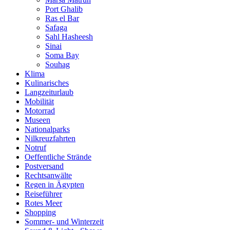
Port Ghalib
Ras el Bar
Safaga
Sahl Hasheesh
Sinai
Soma Bay
Souhag
Klima
Kulinarisches
Langzeiturlaub
Mobilität
Motorrad
Museen
Nationalparks
Nilkreuzfahrten
Notruf
Oeffentliche Strände
Postversand
Rechtsanwälte
Regen in Ägypten
Reiseführer
Rotes Meer
Shopping
Sommer- und Winterzeit