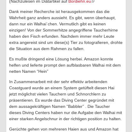
(Nachzulesen im Diätartikel auf
Bordiehn.eu
Dank meiner Recherche ist herausgekommen das die
Wahrheit ganz anders aussieht. Es gibt, wenn überhaupt,
dann nur ein Walhai´chen. Vermutlich gibt es keinen
einzigen! Von der Sommerhitze angegriffene Taucherhirne
haben den Fisch erfunden. Nachdem immer mehr Leute
extra angereist sind um diese(s) Tier zu fotografieren, drohte
die Situation aus dem Rahmen zu fallen.
Es mußte dringend eine Lösung herbei. Amazon konnte
helfen und lieferte prompt den aufblasbaren Walhai mit dem
netten Namen “Hein”
In Zusammenarbeit mit der sehr effektiv arbeitenden
Coastguard wurde an einem System getüftelt diesen Hai
jetzt möglichst vielen Tauchern und Schnorchlern zu
präsentieren. Es wurde das Diving Center gegründet mit
dem aussagekräftigen Namen “Babbler” . Die Taucher
dieses Diving Centers haben nur die Aufgabe den Walhai mit
einer starken Angelschnur in der richtigen position zu halten.
Gerüchte gehen von mehreren Haien aus und Amazon hat