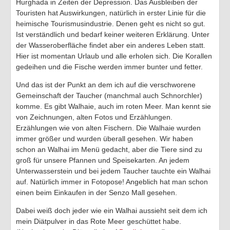
Hurghada in Zeiten der Depression. Das Ausbleiben der
Touristen hat Auswirkungen, natürlich in erster Linie für die
TV-Tipps
heimische Tourismusindustrie. Denen geht es nicht so gut.
Ist verständlich und bedarf keiner weiteren Erklärung. Unter
Feiertage 2026
der Wasseroberfläche findet aber ein anderes Leben statt.
Hier ist momentan Urlaub und alle erholen sich. Die Korallen
Ich ..
gedeihen und die Fische werden immer bunter und fetter.
Of-Topic
Und das ist der Punkt an dem ich auf die verschworene
Gemeinschaft der Taucher (manchmal auch Schnorchler)
komme. Es gibt Walhaie, auch im roten Meer. Man kennt sie
von Zeichnungen, alten Fotos und Erzählungen.
Erzählungen wie von alten Fischern. Die Walhaie wurden
immer größer und wurden überall gesehen. Wir haben
schon an Walhai im Menü gedacht, aber die Tiere sind zu
groß für unsere Pfannen und Speisekarten. An jedem
Unterwasserstein und bei jedem Taucher tauchte ein Walhai
auf. Natürlich immer in Fotopose! Angeblich hat man schon
einen beim Einkaufen in der Senzo Mall gesehen.
Dabei weiß doch jeder wie ein Walhai aussieht seit dem ich
mein Diätpulver in das Rote Meer geschüttet habe.