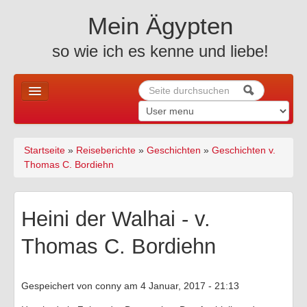
Skip to content
Skip to navigation
Mein Ägypten
so wie ich es kenne und liebe!
Suche
Suchformular
Home
Startseite
»
Reiseberichte
»
Geschichten
»
Geschichten v.
Sie sind hier
News u. mehr ..
Thomas C. Bordiehn
Allgemeines
Heini der Walhai - v.
Holiday
Thomas C. Bordiehn
Altes Ägypten
Reiseberichte
Gespeichert von
conny
am 4 Januar, 2017 - 21:13
Fotos