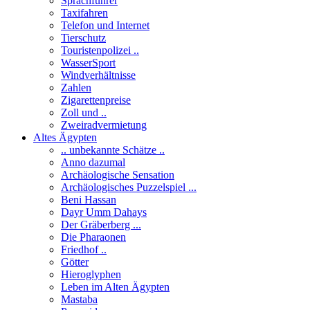
Sprachführer
Taxifahren
Telefon und Internet
Tierschutz
Touristenpolizei ..
WasserSport
Windverhältnisse
Zahlen
Zigarettenpreise
Zoll und ..
Zweiradvermietung
Altes Ägypten
.. unbekannte Schätze ..
Anno dazumal
Archäologische Sensation
Archäologisches Puzzelspiel ...
Beni Hassan
Dayr Umm Dahays
Der Gräberberg ...
Die Pharaonen
Friedhof ..
Götter
Hieroglyphen
Leben im Alten Ägypten
Mastaba