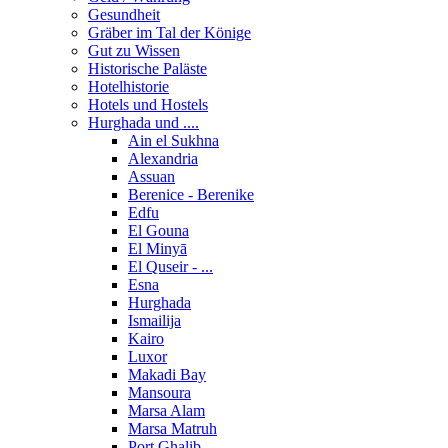
Gesundheit
Gräber im Tal der Könige
Gut zu Wissen
Historische Paläste
Hotelhistorie
Hotels und Hostels
Hurghada und ....
Ain el Sukhna
Alexandria
Assuan
Berenice - Berenike
Edfu
El Gouna
El Minyā
El Quseir - ...
Esna
Hurghada
Ismailija
Kairo
Luxor
Makadi Bay
Mansoura
Marsa Alam
Marsa Matruh
Port Ghalib