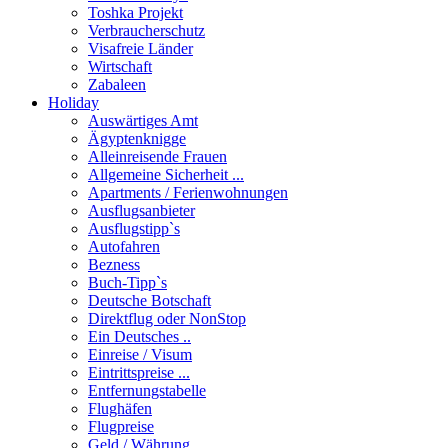
Toshka Projekt
Verbraucherschutz
Visafreie Länder
Wirtschaft
Zabaleen
Holiday
Auswärtiges Amt
Ägyptenknigge
Alleinreisende Frauen
Allgemeine Sicherheit ...
Apartments / Ferienwohnungen
Ausflugsanbieter
Ausflugstipp`s
Autofahren
Bezness
Buch-Tipp`s
Deutsche Botschaft
Direktflug oder NonStop
Ein Deutsches ..
Einreise / Visum
Eintrittspreise ...
Entfernungstabelle
Flughäfen
Flugpreise
Geld / Währung