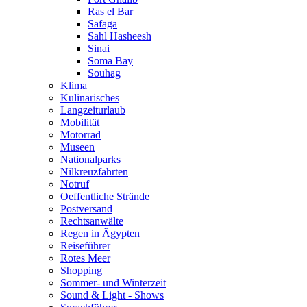
Ras el Bar
Safaga
Sahl Hasheesh
Sinai
Soma Bay
Souhag
Klima
Kulinarisches
Langzeiturlaub
Mobilität
Motorrad
Museen
Nationalparks
Nilkreuzfahrten
Notruf
Oeffentliche Strände
Postversand
Rechtsanwälte
Regen in Ägypten
Reiseführer
Rotes Meer
Shopping
Sommer- und Winterzeit
Sound & Light - Shows