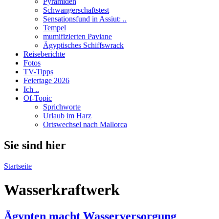
Pyramiden
Schwangerschaftstest
Sensationsfund in Assiut: ..
Tempel
mumifizierten Paviane
Ägyptisches Schiffswrack
Reiseberichte
Fotos
TV-Tipps
Feiertage 2026
Ich ..
Of-Topic
Sprichworte
Urlaub im Harz
Ortswechsel nach Mallorca
Sie sind hier
Startseite
Wasserkraftwerk
Ägypten macht Wasserversorgung