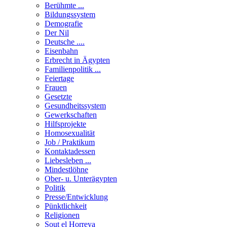
Berühmte ...
Bildungssystem
Demografie
Der Nil
Deutsche ....
Eisenbahn
Erbrecht in Ägypten
Familienpolitik ...
Feiertage
Frauen
Gesetzte
Gesundheitssystem
Gewerkschaften
Hilfsprojekte
Homosexualität
Job / Praktikum
Kontaktadessen
Liebesleben ...
Mindestlöhne
Ober- u. Unterägypten
Politik
Presse/Entwicklung
Pünktlichkeit
Religionen
Sout el Horreya