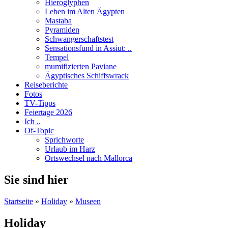
Hieroglyphen
Leben im Alten Ägypten
Mastaba
Pyramiden
Schwangerschaftstest
Sensationsfund in Assiut: ..
Tempel
mumifizierten Paviane
Ägyptisches Schiffswrack
Reiseberichte
Fotos
TV-Tipps
Feiertage 2026
Ich ..
Of-Topic
Sprichworte
Urlaub im Harz
Ortswechsel nach Mallorca
Sie sind hier
Startseite
»
Holiday
»
Museen
Holiday