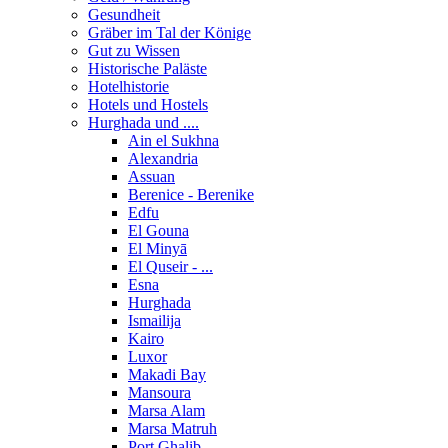
Gesundheit
Gräber im Tal der Könige
Gut zu Wissen
Historische Paläste
Hotelhistorie
Hotels und Hostels
Hurghada und ....
Ain el Sukhna
Alexandria
Assuan
Berenice - Berenike
Edfu
El Gouna
El Minyā
El Quseir - ...
Esna
Hurghada
Ismailija
Kairo
Luxor
Makadi Bay
Mansoura
Marsa Alam
Marsa Matruh
Port Ghalib