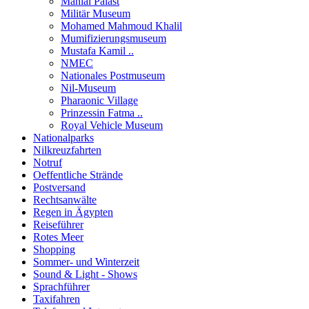
Manial Palast
Militär Museum
Mohamed Mahmoud Khalil
Mumifizierungsmuseum
Mustafa Kamil ..
NMEC
Nationales Postmuseum
Nil-Museum
Pharaonic Village
Prinzessin Fatma ..
Royal Vehicle Museum
Nationalparks
Nilkreuzfahrten
Notruf
Oeffentliche Strände
Postversand
Rechtsanwälte
Regen in Ägypten
Reiseführer
Rotes Meer
Shopping
Sommer- und Winterzeit
Sound & Light - Shows
Sprachführer
Taxifahren