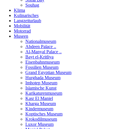
Souhag
Klima
Kulinarisches
Langzeiturlaub
Mobilität
Motorrad
Museen
Nationalmuseum
Abdeen Palace ..
Al-Manyal Palace ..
Bayt el-Kritliya
Eisenbahnmuseum
Fossilien Museum
Grand Egyptian Museum
Hurghada Museum
Imhotep Museum
Islamische Kunst
Karikaturenmuseum
Kasr El Maniel
Kharga Museum
Kindermuseum
Koptisches Museum
Krokodilmuseum
Luxor Museum