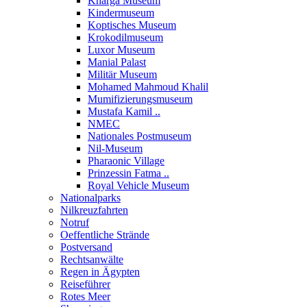
Kharga Museum
Kindermuseum
Koptisches Museum
Krokodilmuseum
Luxor Museum
Manial Palast
Militär Museum
Mohamed Mahmoud Khalil
Mumifizierungsmuseum
Mustafa Kamil ..
NMEC
Nationales Postmuseum
Nil-Museum
Pharaonic Village
Prinzessin Fatma ..
Royal Vehicle Museum
Nationalparks
Nilkreuzfahrten
Notruf
Oeffentliche Strände
Postversand
Rechtsanwälte
Regen in Ägypten
Reiseführer
Rotes Meer