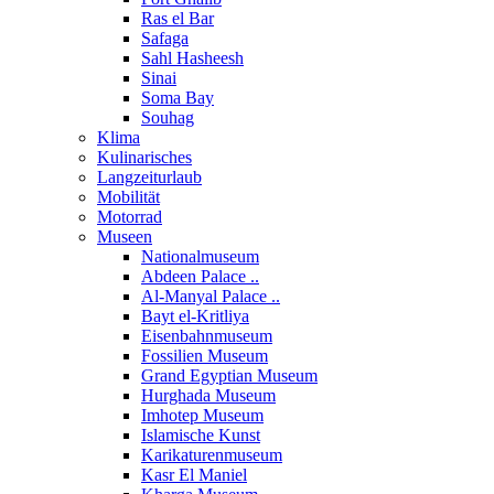
Ras el Bar
Safaga
Sahl Hasheesh
Sinai
Soma Bay
Souhag
Klima
Kulinarisches
Langzeiturlaub
Mobilität
Motorrad
Museen
Nationalmuseum
Abdeen Palace ..
Al-Manyal Palace ..
Bayt el-Kritliya
Eisenbahnmuseum
Fossilien Museum
Grand Egyptian Museum
Hurghada Museum
Imhotep Museum
Islamische Kunst
Karikaturenmuseum
Kasr El Maniel