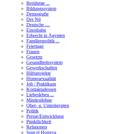
Berühmte ...
Bildungssystem
Demografie
Der Nil
Deutsche ....
Eisenbahn
Erbrecht in Ägypten
Familienpolitik ...
Feiertage
Frauen
Gesetzte
Gesundheitssystem
Gewerkschaften
Hilfsprojekte
Homosexualität
Job / Praktikum
Kontaktadessen
Liebesleben ...
Mindestlöhne
Ober- u. Unterägypten
Politik
Presse/Entwicklung
Pünktlichkeit
Religionen
Sout el Horreya