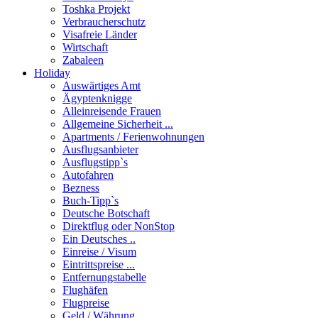
Toshka Projekt
Verbraucherschutz
Visafreie Länder
Wirtschaft
Zabaleen
Holiday
Auswärtiges Amt
Ägyptenknigge
Alleinreisende Frauen
Allgemeine Sicherheit ...
Apartments / Ferienwohnungen
Ausflugsanbieter
Ausflugstipp`s
Autofahren
Bezness
Buch-Tipp`s
Deutsche Botschaft
Direktflug oder NonStop
Ein Deutsches ..
Einreise / Visum
Eintrittspreise ...
Entfernungstabelle
Flughäfen
Flugpreise
Geld / Währung