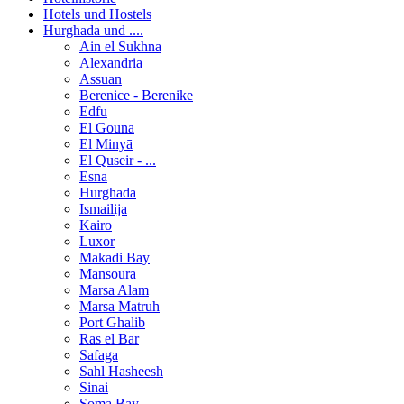
Hotels und Hostels
Hurghada und ....
Ain el Sukhna
Alexandria
Assuan
Berenice - Berenike
Edfu
El Gouna
El Minyā
El Quseir - ...
Esna
Hurghada
Ismailija
Kairo
Luxor
Makadi Bay
Mansoura
Marsa Alam
Marsa Matruh
Port Ghalib
Ras el Bar
Safaga
Sahl Hasheesh
Sinai
Soma Bay