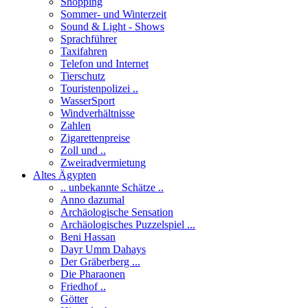
Shopping
Sommer- und Winterzeit
Sound & Light - Shows
Sprachführer
Taxifahren
Telefon und Internet
Tierschutz
Touristenpolizei ..
WasserSport
Windverhältnisse
Zahlen
Zigarettenpreise
Zoll und ..
Zweiradvermietung
Altes Ägypten
.. unbekannte Schätze ..
Anno dazumal
Archäologische Sensation
Archäologisches Puzzelspiel ...
Beni Hassan
Dayr Umm Dahays
Der Gräberberg ...
Die Pharaonen
Friedhof ..
Götter