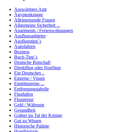
Auswärtiges Amt
Ägyptenknigge
Alleinreisende Frauen
Allgemeine Sicherheit ...
Apartments / Ferienwohnungen
Ausflugsanbieter
Ausflugstipp`s
Autofahren
Bezness
Buch-Tipp`s
Deutsche Botschaft
Direktflug oder NonStop
Ein Deutsches ..
Einreise / Visum
Eintrittspreise ...
Entfernungstabelle
Flughäfen
Flugpreise
Geld / Währung
Gesundheit
Gräber im Tal der Könige
Gut zu Wissen
Historische Paläste
Hotelhistorie