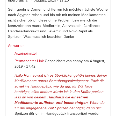
überprüft)
am 4 August, 2019 - 17:10
Sehr geehrte Damen und Herren Ich möchte nächste Woche
nach Ägypten reisen und bin mir mit meinen Medikamenten
nicht sicher ob ich diese ohne Problem bzw wie ich die
kennzeichenn muss: Medformin, Atorvastatin, Jardiance
Candesartancilextil und Levemir und NovoRapid als
Spritzen. Was muss ich beachten Danke
Antworten
Arzeineimittel
Permanenter Link
Gespeichert von
conny
am 4 August,
2019 - 17:42
Hallo Ron, soweit ich es überblicke, gehört keines deiner
Medikamente unters Beteubungsmittelgesetz. Pack dir
soviel ins Handgepäck, wie du ggf. für 2-3 Tage
benötigst, alles andere würde ich in den Koffer packen.
lass dir von deinem Hausharzt die
einzelnen
Medikamente auflisten und bescheinigen
. Wenn du
für die angegebene Zeit Spritzen benötigst, dann gilt:
Spritzen dürfen im Handgepäck transportiert werden.