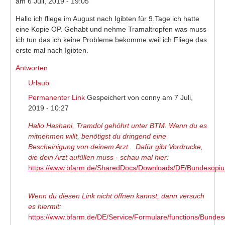
am 6 Juli, 2019 - 19:05
Hallo ich fliege im August nach Igibten für 9.Tage ich hatte
eine Kopie OP. Gehabt und nehme Tramaltropfen was muss
ich tun das ich keine Probleme bekomme weil ich Fliege das
erste mal nach Igibten.
Antworten
Urlaub
Permanenter Link
Gespeichert von
conny
am 7 Juli,
2019 - 10:27
Hallo Hashani, Tramdol gehöhrt unter BTM. Wenn du es
mitnehmen willt, benötigst du dringend eine
Bescheinigung von deinem Arzt
.
Dafür gibt Vordrucke,
die dein Arzt aufüllen muss - schau mal hier:
https://www.bfarm.de/SharedDocs/Downloads/DE/Bundesopium
(link is external)
Wenn du diesen Link nicht öffnen kannst, dann versuch
es hiermit:
https://www.bfarm.de/DE/Service/Formulare/functions/Bundeso