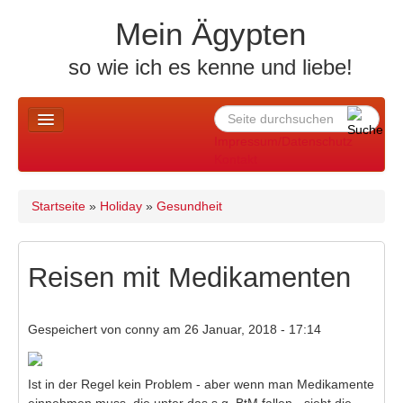
Skip to content
Skip to navigation
Mein Ägypten
so wie ich es kenne und liebe!
Suche
Suchformular
Impressum/Datenschutz
Kontakt
Home
Startseite
»
Holiday
»
Gesundheit
Sie sind hier
News u. mehr ..
Allgemeines
Reisen mit Medikamenten
Holiday
Gespeichert von
conny
am 26 Januar, 2018 - 17:14
Altes Ägypten
Reiseberichte
Ist in der Regel kein Problem - aber wenn man Medikamente
einnehmen muss, die unter das s.g. BtM fallen - sieht die