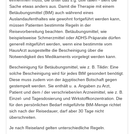
Fotos
Sache etwas anders aus. Damit die Therapie mit einem
TV-Tipps
Betäubungsmittel (BtM) auch während eines
Auslandaufenthaltes wie gewohnt fortgeführt werden kann,
Feiertage 2026
müssen Patienten bestimmte Regeln in der
Reisevorbereitung beachten. Betäubungsmittel, wie
Ich ..
beispielsweise Schmerzmittel oder ADHS-Präparate dürfen
generell mitgeführt werden, wenn eine bestimmte vom
Of-Topic
HausArzt ausgestellte
die Bescheinigung über die
Notwendigkeit des Medikaments vorgelegt werden kann.
Bescheinigung für Betäubungsmittel, wie z. B. Tilidin: Eine
solche Bescheinigung wird für jedes BtM gesondert benötigt.
Diese muss zudem von der ägyptischen Botschaft gegen
gestempelt werden
. Sie enthält u. a. Angaben zu Arzt,
Patient und dem / der verschrieben/en Arzneimittel, wie z. B.
Einzel- und Tagesdosierung und Wirkstoffkonzentration. Die
für den persönlichen Bedarf mitgeführte BtM-Menge richtet
sich nach der Reisedauer, darf aber 30 Tage nicht
überschreiten.
Je nach Reiseland gelten unterschiedliche Regeln.