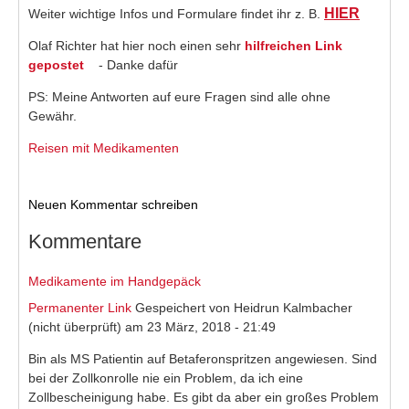
HIER
(link is
Weiter wichtige Infos und Formulare findet ihr z. B.
external
Olaf Richter hat hier noch einen sehr
hilfreichen Link
gepostet
(link is external)
- Danke dafür
PS: Meine Antworten auf eure Fragen sind alle ohne
Gewähr.
Reisen mit Medikamenten
Neuen Kommentar schreiben
Kommentare
Medikamente im Handgepäck
Permanenter Link
Gespeichert von
Heidrun Kalmbacher
(nicht überprüft)
am 23 März, 2018 - 21:49
Bin als MS Patientin auf Betaferonspritzen angewiesen. Sind
bei der Zollkonrolle nie ein Problem, da ich eine
Zollbescheinigung habe. Es gibt da aber ein großes Problem