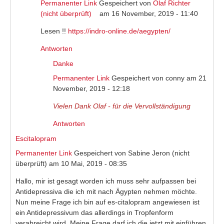
Permanenter Link
Gespeichert von
Olaf Richter
(nicht überprüft)
(link is external)
am 16 November, 2019 - 11:40
Lesen !!
https://indro-online.de/aegypten/
(link is external)
Antworten
Danke
Permanenter Link
Gespeichert von
conny
am 21
November, 2019 - 12:18
Vielen Dank Olaf - für die Vervollständigung
Antworten
Escitalopram
Permanenter Link
Gespeichert von
Sabine Jeron (nicht
überprüft)
am 10 Mai, 2019 - 08:35
Hallo, mir ist gesagt worden ich muss sehr aufpassen bei
Antidepressiva die ich mit nach Ägypten nehmen möchte.
Nun meine Frage ich bin auf es-citalopram angewiesen ist
ein Antidepressivum das allerdings in Tropfenform
verabreicht wird. Meine Frage darf ich die jetzt mit einführen