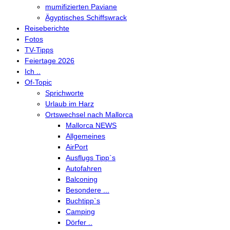
mumifizierten Paviane
Ägyptisches Schiffswrack
Reiseberichte
Fotos
TV-Tipps
Feiertage 2026
Ich ..
Of-Topic
Sprichworte
Urlaub im Harz
Ortswechsel nach Mallorca
Mallorca NEWS
Allgemeines
AirPort
Ausflugs Tipp`s
Autofahren
Balconing
Besondere ...
Buchtipp`s
Camping
Dörfer ..