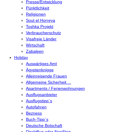
Presse/Entwicklung
Pünktlichkeit
Religionen
Sout el Horreya
Toshka Projekt
Verbraucherschutz
Visafreie Länder
Wirtschaft
Zabaleen
Holiday
Auswärtiges Amt
Ägyptenknigge
Alleinreisende Frauen
Allgemeine Sicherheit ...
Apartments / Ferienwohnungen
Ausflugsanbieter
Ausflugstipp`s
Autofahren
Bezness
Buch-Tipp`s
Deutsche Botschaft
Direktflug oder NonStop