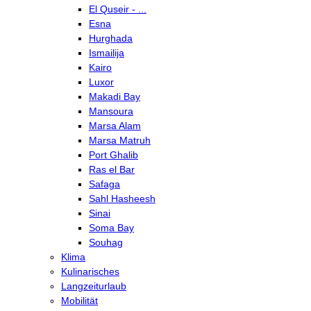
El Quseir - ...
Esna
Hurghada
Ismailija
Kairo
Luxor
Makadi Bay
Mansoura
Marsa Alam
Marsa Matruh
Port Ghalib
Ras el Bar
Safaga
Sahl Hasheesh
Sinai
Soma Bay
Souhag
Klima
Kulinarisches
Langzeiturlaub
Mobilität