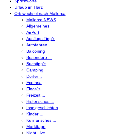
Sprichworte
Urlaub im Harz
Ortswechsel nach Mallorca
Mallorca NEWS
Allgemeines
AirPort
Ausflugs Tipp`s
Autofahren
Balconing
Besondere ...
Buchtipp`s
Camping
Dörfer ..
Ecotasa
Finca`s
Freizeit ...
Historisches ...
Inselgeschichten
Kinder ...
Kulinarisches ...
Markttage
Night Live