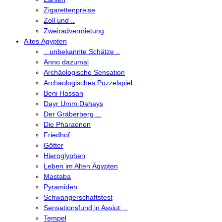
Zigarettenpreise
Zoll und ..
Zweiradvermietung
Altes Ägypten
.. unbekannte Schätze ..
Anno dazumal
Archäologische Sensation
Archäologisches Puzzelspiel ...
Beni Hassan
Dayr Umm Dahays
Der Gräberberg ...
Die Pharaonen
Friedhof ..
Götter
Hieroglyphen
Leben im Alten Ägypten
Mastaba
Pyramiden
Schwangerschaftstest
Sensationsfund in Assiut: ..
Tempel