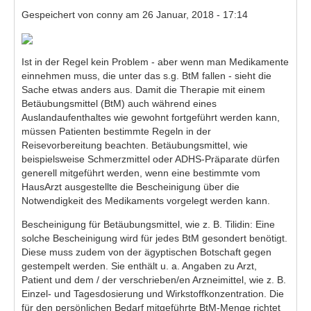
Gespeichert von
conny
am 26 Januar, 2018 - 17:14
Reiseberichte
Fotos
Ist in der Regel kein Problem - aber wenn man Medikamente
TV-Tipps
einnehmen muss, die unter das s.g. BtM fallen - sieht die
Sache etwas anders aus. Damit die Therapie mit einem
Feiertage 2026
Betäubungsmittel (BtM) auch während eines
Auslandaufenthaltes wie gewohnt fortgeführt werden kann,
Ich ..
müssen Patienten bestimmte Regeln in der
Reisevorbereitung beachten. Betäubungsmittel, wie
Of-Topic
beispielsweise Schmerzmittel oder ADHS-Präparate dürfen
generell mitgeführt werden, wenn eine bestimmte vom
HausArzt ausgestellte
die Bescheinigung über die
Notwendigkeit des Medikaments vorgelegt werden kann.
Bescheinigung für Betäubungsmittel, wie z. B. Tilidin: Eine
solche Bescheinigung wird für jedes BtM gesondert benötigt.
Diese muss zudem von der ägyptischen Botschaft gegen
gestempelt werden
. Sie enthält u. a. Angaben zu Arzt,
Patient und dem / der verschrieben/en Arzneimittel, wie z. B.
Einzel- und Tagesdosierung und Wirkstoffkonzentration. Die
für den persönlichen Bedarf mitgeführte BtM-Menge richtet