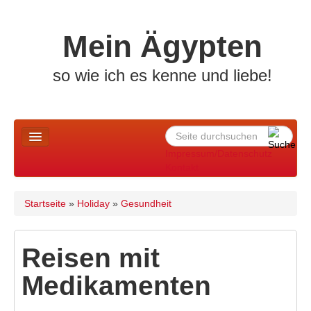
Skip to content
Skip to navigation
Mein Ägypten
so wie ich es kenne und liebe!
Suche
Suchformular
Impressum/Datenschutz
Kontakt
Home
Startseite
»
Holiday
»
Gesundheit
Sie sind hier
News u. mehr ..
Allgemeines
Reisen mit
Holiday
Medikamenten
Altes Ägypten