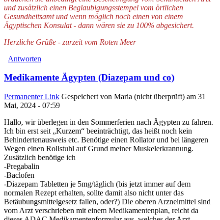
und zusätzlich einen Beglaubigungsstempel vom örtlichen
Gesundheitsamt und wenn möglich noch einen von einem
Ägyptischen Konsulat - dann wären sie zu 100% abgesichert.
Herzliche Grüße - zurzeit vom Roten Meer
Antworten
Medikamente Ägypten (Diazepam und co)
Permanenter Link
Gespeichert von
Maria (nicht überprüft)
am 31
Mai, 2024 - 07:59
Hallo, wir überlegen in den Sommerferien nach Ägypten zu fahren.
Ich bin erst seit „Kurzem“ beeinträchtigt, das heißt noch kein
Behindertenausweis etc. Benötige einen Rollator und bei längeren
Wegen einen Rollstuhl auf Grund meiner Muskelerkrannung.
Zusätzlich benötige ich
-Pregabalin
-Baclofen
-Diazepam Tabletten je 5mg/täglich (bis jetzt immer auf dem
normalen Rezept erhalten, sollte damit also nicht unter das
Betäubungsmittelgesetz fallen, oder?) Die oberen Arzneimittel sind
vom Arzt verschrieben mit einem Medikamentenplan, reicht da
dieses ADAC Medikamentenformular aus, welches der Arzt