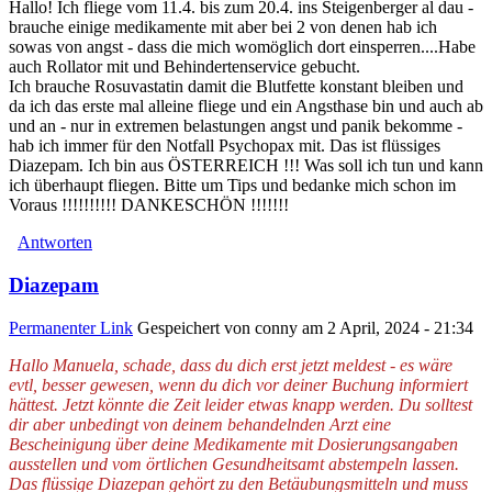
Hallo! Ich fliege vom 11.4. bis zum 20.4. ins Steigenberger al dau -
brauche einige medikamente mit aber bei 2 von denen hab ich
sowas von angst - dass die mich womöglich dort einsperren....Habe
auch Rollator mit und Behindertenservice gebucht.
Ich brauche Rosuvastatin damit die Blutfette konstant bleiben und
da ich das erste mal alleine fliege und ein Angsthase bin und auch ab
und an - nur in extremen belastungen angst und panik bekomme -
hab ich immer für den Notfall Psychopax mit. Das ist flüssiges
Diazepam. Ich bin aus ÖSTERREICH !!! Was soll ich tun und kann
ich überhaupt fliegen. Bitte um Tips und bedanke mich schon im
Voraus !!!!!!!!!! DANKESCHÖN !!!!!!!
Antworten
Diazepam
Permanenter Link
Gespeichert von
conny
am 2 April, 2024 - 21:34
Hallo Manuela, schade, dass du dich erst jetzt meldest - es wäre
evtl, besser gewesen, wenn du dich vor deiner Buchung informiert
hättest. Jetzt könnte die Zeit leider etwas knapp werden. Du solltest
dir aber unbedingt von deinem behandelnden Arzt eine
Bescheinigung über deine Medikamente mit Dosierungsangaben
ausstellen und vom örtlichen Gesundheitsamt abstempeln lassen.
Das flüssige Diazepan gehört zu den Betäubungsmitteln und muss