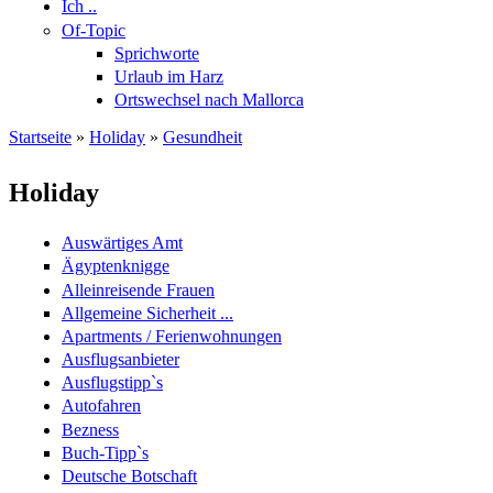
Ich ..
Of-Topic
Sprichworte
Urlaub im Harz
Ortswechsel nach Mallorca
Startseite
»
Holiday
»
Gesundheit
Sie sind hier
Holiday
Auswärtiges Amt
Ägyptenknigge
Alleinreisende Frauen
Allgemeine Sicherheit ...
Apartments / Ferienwohnungen
Ausflugsanbieter
Ausflugstipp`s
Autofahren
Bezness
Buch-Tipp`s
Deutsche Botschaft