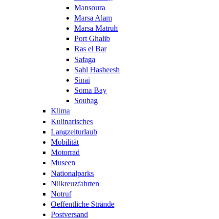
Mansoura
Marsa Alam
Marsa Matruh
Port Ghalib
Ras el Bar
Safaga
Sahl Hasheesh
Sinai
Soma Bay
Souhag
Klima
Kulinarisches
Langzeiturlaub
Mobilität
Motorrad
Museen
Nationalparks
Nilkreuzfahrten
Notruf
Oeffentliche Strände
Postversand