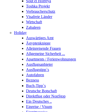
Sout el Horreya
Toshka Projekt
Verbraucherschutz
Visafreie Länder
Wirtschaft
Zabaleen
Holiday
Auswärtiges Amt
Ägyptenknigge
Alleinreisende Frauen
Allgemeine Sicherheit ...
Apartments / Ferienwohnungen
Ausflugsanbieter
Ausflugstipp`s
Autofahren
Bezness
Buch-Tipp`s
Deutsche Botschaft
Direktflug oder NonStop
Ein Deutsches ..
Einreise / Visum