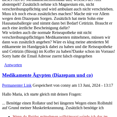
abstempelt? Zusätzlich nehme ich Magnesium ein, nicht
verschreibungspflichtig und wird ambulant auch nicht verschrieben.
Muss ich noch etwas zusätzliches machen? Mache mir vor Allem
wegen dem Diazepam Sorgen. Zusätzlich hat mein Sohn eine
Hausatauballergie und nimmt dann bei Bedarf Cetirizin. Braucht er
auch eine ärztliche Bescheinigung dafür?
Wir würden auch die normale Reiseapotheke mit nicht
verschreibungspflichtigen Medikamenten mitnehmen, müssen wir
dann was zusätzlich angeben? Wäre es klug meine attestierten M
edikamente im Handgepäck dabei zu haben und die Reiseapotheke
und Cetirizin (flüssig) im Koffer zu haben?Danke schon im Vorraus!
Sorry hatte die Email Adresse zuerst falsch eingegeben
Antworten
Medikamente Ägypten (Diazepam und co)
Permanenter Link
Gespeichert von
conny
am 13 Juni, 2024 - 13:17
Hallo Maria, ich starte gleich mit deinen Fragen:
... Benötige einen Rollator und bei längeren Wegen einen Rollstuhl
auf Grund meiner Muskelerkrannung. Zusätzlich benötige ich
Wenn du Beides mitnehmen willst/musst würde ich das im