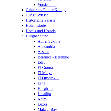
Vorsicht .....
Gräber im Tal der Könige
Gut zu Wissen
Historische Paläste
Hotelhistorie
Hotels und Hostels
Hurghada und ....
Ain el Sukhna
Alexandria
Assuan
Berenice - Berenike
Edfu
El Gouna
El Minyā
El Quseir - ...
Esna
Hurghada
Ismailija
Kairo
Luxor
Makadi Bay