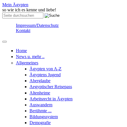
Skip to content
Skip to navigation
Mein Ägypten
so wie ich es kenne und liebe!
Suche
Suchformular
Impressum/Datenschutz
Kontakt
Home
News u. mehr ..
Allgemeines
Ägypten von A-Z
Ägyptens Jugend
Aberglaube
Aegyptischer Reisepass
Altenheime
Arbeitsrecht in Ägypten
Auswandern
Berühmte ...
Bildungssystem
Demografie