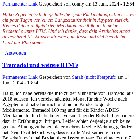
Permanenter Link
Gespeichert von
conny
am 13 Juni, 2024 - 12:54
Hallo Roger, entschuldige bitte die späte Rückmeldung - bin erst vor
ein paar Tagen von einem Langzeitaufenthalt in Ägypten zurück.
Keines deiner aufgeführten Mendikamente fällt nach meiner
Recherche unter BTM. Und ich denke, dass dein Ärztliches Attest
ausreichend ist. Wünsch dir eine gute Reise und viel Freude im
Land der Pharaonen
Antworten
Tramadol und weitere BTM´s
Permanenter Link
Gespeichert von
Sarah (nicht überprüft)
am 14
Juni, 2024 - 13:34
Hallo, ich habe bereits die Info zu der Mitnahme von Tramadol aus
2018 gelesen. Ich verreise nächsten Monat für eine Woche nach
Ägypten und habe für mich und meine Kinder folgende
Medikamente, Tramadol 100 mg und für die Kinder ADHS
Medikamente. Ich habe bereits versucht bei der Botschaft genaueres
dazu in Erfahrung zu bringen. Leider schien derjenige auch keine
genaue Ahnung zu haben, da er mehrmals seine Meinung geändert
hat. Sein Fazit letzlich war, dass ich alle Medikamente in der
Botschaft noch mal Beglaubigen lassen müsste. Da ginge es um 7