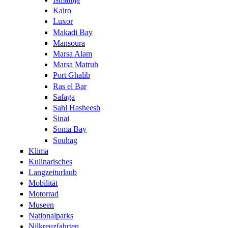
Kairo
Luxor
Makadi Bay
Mansoura
Marsa Alam
Marsa Matruh
Port Ghalib
Ras el Bar
Safaga
Sahl Hasheesh
Sinai
Soma Bay
Souhag
Klima
Kulinarisches
Langzeiturlaub
Mobilität
Motorrad
Museen
Nationalparks
Nilkreuzfahrten