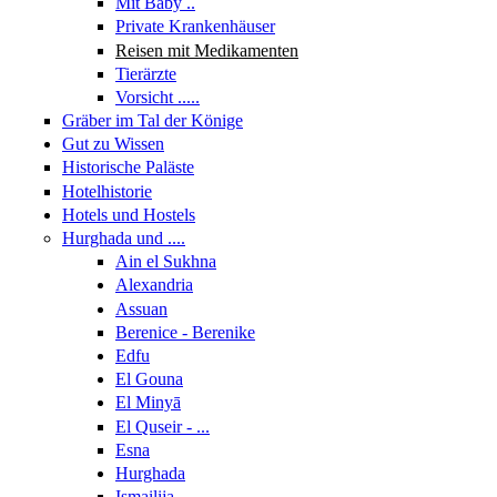
Mit Baby ..
Private Krankenhäuser
Reisen mit Medikamenten
Tierärzte
Vorsicht .....
Gräber im Tal der Könige
Gut zu Wissen
Historische Paläste
Hotelhistorie
Hotels und Hostels
Hurghada und ....
Ain el Sukhna
Alexandria
Assuan
Berenice - Berenike
Edfu
El Gouna
El Minyā
El Quseir - ...
Esna
Hurghada
Ismailija