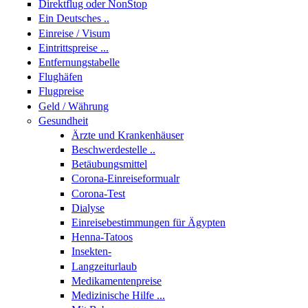
Direktflug oder NonStop
Ein Deutsches ..
Einreise / Visum
Eintrittspreise ...
Entfernungstabelle
Flughäfen
Flugpreise
Geld / Währung
Gesundheit
Ärzte und Krankenhäuser
Beschwerdestelle ..
Betäubungsmittel
Corona-Einreiseformualr
Corona-Test
Dialyse
Einreisebestimmungen für Ägypten
Henna-Tatoos
Insekten-
Langzeiturlaub
Medikamentenpreise
Medizinische Hilfe ...