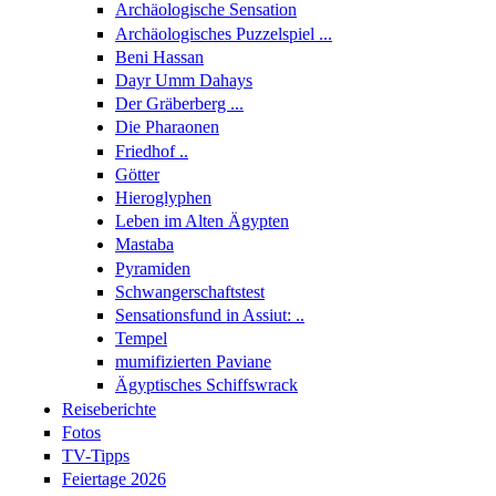
Archäologische Sensation
Archäologisches Puzzelspiel ...
Beni Hassan
Dayr Umm Dahays
Der Gräberberg ...
Die Pharaonen
Friedhof ..
Götter
Hieroglyphen
Leben im Alten Ägypten
Mastaba
Pyramiden
Schwangerschaftstest
Sensationsfund in Assiut: ..
Tempel
mumifizierten Paviane
Ägyptisches Schiffswrack
Reiseberichte
Fotos
TV-Tipps
Feiertage 2026