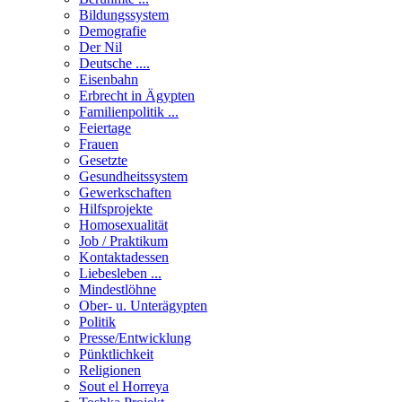
Bildungssystem
Demografie
Der Nil
Deutsche ....
Eisenbahn
Erbrecht in Ägypten
Familienpolitik ...
Feiertage
Frauen
Gesetzte
Gesundheitssystem
Gewerkschaften
Hilfsprojekte
Homosexualität
Job / Praktikum
Kontaktadessen
Liebesleben ...
Mindestlöhne
Ober- u. Unterägypten
Politik
Presse/Entwicklung
Pünktlichkeit
Religionen
Sout el Horreya