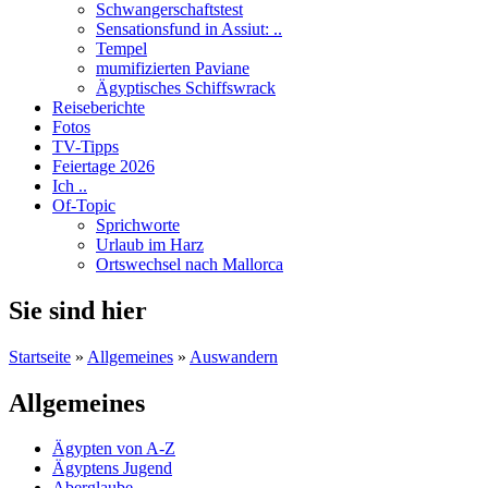
Schwangerschaftstest
Sensationsfund in Assiut: ..
Tempel
mumifizierten Paviane
Ägyptisches Schiffswrack
Reiseberichte
Fotos
TV-Tipps
Feiertage 2026
Ich ..
Of-Topic
Sprichworte
Urlaub im Harz
Ortswechsel nach Mallorca
Sie sind hier
Startseite
»
Allgemeines
»
Auswandern
Allgemeines
Ägypten von A-Z
Ägyptens Jugend
Aberglaube