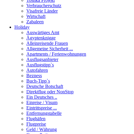
Toshka Projekt
Verbraucherschutz
Visafreie Länder
Wirtschaft
Zabaleen
Holiday
Auswärtiges Amt
Ägyptenknigge
Alleinreisende Frauen
Allgemeine Sicherheit ...
Apartments / Ferienwohnungen
Ausflugsanbieter
Ausflugstipp`s
Autofahren
Bezness
Buch-Tipp`s
Deutsche Botschaft
Direktflug oder NonStop
Ein Deutsches ..
Einreise / Visum
Eintrittspreise ...
Entfernungstabelle
Flughäfen
Flugpreise
Geld / Währung