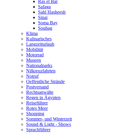
Ras el Bar
Safaga
Sahl Hasheesh
Sinai
Soma Bay
Souhag
Klima
Kulinarisches
Langzeiturlaub
Mobilität
Motorrad
Museen
Nationalparks
Nilkreuzfahrten
Notruf
Oeffentliche Strände
Postversand
Rechtsanwälte
Regen in Ägypten
Reiseführer
Rotes Meer
Shopping
Sommer- und Winterzeit
Sound & Light - Shows
Sprachführer