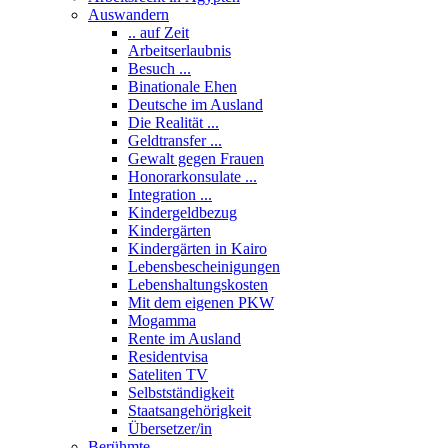
Auswandern
.. auf Zeit
Arbeitserlaubnis
Besuch ...
Binationale Ehen
Deutsche im Ausland
Die Realität ...
Geldtransfer ...
Gewalt gegen Frauen
Honorarkonsulate ...
Integration ...
Kindergeldbezug
Kindergärten
Kindergärten in Kairo
Lebensbescheinigungen
Lebenshaltungskosten
Mit dem eigenen PKW
Mogamma
Rente im Ausland
Residentvisa
Sateliten TV
Selbstständigkeit
Staatsangehörigkeit
Übersetzer/in
Berühmte ...