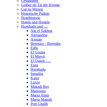
Gesundheit
Gräber im Tal der Könige
Gut zu Wissen
Historische Paläste
Hotelhistorie
Hotels und Hostels
Hurghada und ....
Ain el Sukhna
Alexandria
Assuan
Berenice - Berenike
Edfu
El Gouna
El Minyā
El Quseir - ...
Esna
Hurghada
Ismailija
Kairo
Luxor
Makadi Bay
Mansoura
Marsa Alam
Marsa Matruh
Port Ghalib