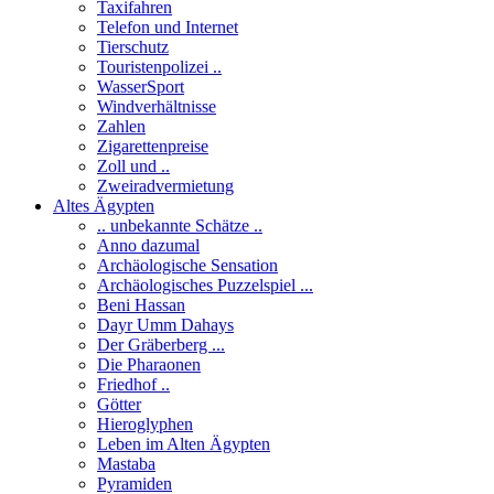
Taxifahren
Telefon und Internet
Tierschutz
Touristenpolizei ..
WasserSport
Windverhältnisse
Zahlen
Zigarettenpreise
Zoll und ..
Zweiradvermietung
Altes Ägypten
.. unbekannte Schätze ..
Anno dazumal
Archäologische Sensation
Archäologisches Puzzelspiel ...
Beni Hassan
Dayr Umm Dahays
Der Gräberberg ...
Die Pharaonen
Friedhof ..
Götter
Hieroglyphen
Leben im Alten Ägypten
Mastaba
Pyramiden