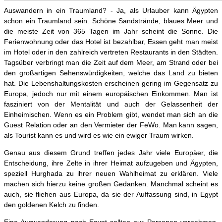
Auswandern in ein Traumland? - Ja, als Urlauber kann Ägypten
schon ein Traumland sein. Schöne Sandstrände, blaues Meer und
die meiste Zeit von 365 Tagen im Jahr s
cheint die Sonne. Die
Ferienwohnung oder das Hotel ist bezahlbar, Essen geht man meist
im Hotel oder in den zahlreich vertreten Restaurants in den Städten.
Tagsüber verbringt man die Zeit auf dem Meer, am Strand oder bei
den großartigen Sehenswürdigkeiten, welche das Land zu bieten
hat. Die Lebenshaltungskosten erscheinen gering im Gegensatz zu
Europa, jedoch nur mit einem europäischen Einkommen. Man ist
fasziniert von der Mentalität und auch der Gelassenheit der
Einheimischen. Wenn es ein Problem gibt, wendet man sich an die
Guest Relation oder an den Vermieter der FeWo. Man kann sagen,
als Tourist kann es und wird es wie ein ewiger Traum wirken.
Genau aus diesem Grund treffen jedes Jahr viele Europäer, die
Entscheidung, ihre Zelte in ihrer Heimat aufzugeben und Ägypten,
speziell Hurghada zu ihrer neuen Wahlheimat zu erklären. Viele
machen sich hierzu keine großen Gedanken. Manchmal scheint es
auch, sie fliehen aus Europa, da sie der Auffassung sind, in Egypt
den goldenen Kelch zu finden.
Eine Auswanderung nach Egypt sollten nur Personen vornehmen,