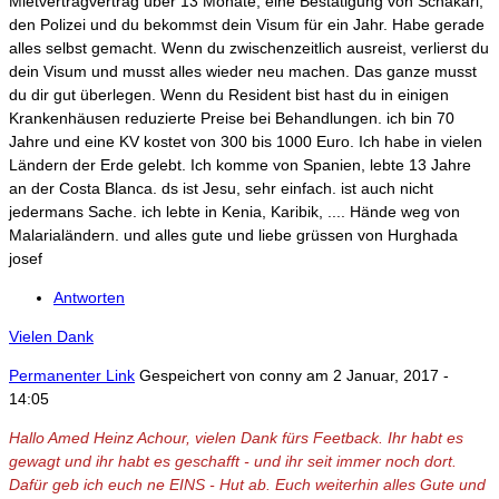
Mietvertragvertrag über 13 Monate, eine Bestätigung von Schakari,
den Polizei und du bekommst dein Visum für ein Jahr. Habe gerade
alles selbst gemacht. Wenn du zwischenzeitlich ausreist, verlierst du
dein Visum und musst alles wieder neu machen. Das ganze musst
du dir gut überlegen. Wenn du Resident bist hast du in einigen
Krankenhäusen reduzierte Preise bei Behandlungen. ich bin 70
Jahre und eine KV kostet von 300 bis 1000 Euro. Ich habe in vielen
Ländern der Erde gelebt. Ich komme von Spanien, lebte 13 Jahre
an der Costa Blanca. ds ist Jesu, sehr einfach. ist auch nicht
jedermans Sache. ich lebte in Kenia, Karibik, .... Hände weg von
Malarialändern. und alles gute und liebe grüssen von Hurghada
josef
Antworten
Vielen Dank
Permanenter Link
Gespeichert von
conny
am 2 Januar, 2017 -
14:05
Hallo Amed Heinz Achour, vielen Dank fürs Feetback. Ihr habt es
gewagt und ihr habt es geschafft - und ihr seit immer noch dort.
Dafür geb ich euch ne EINS - Hut ab. Euch weiterhin alles Gute und