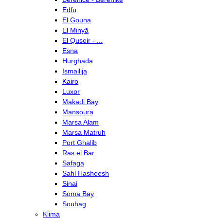
Edfu
El Gouna
El Minyā
El Quseir - ...
Esna
Hurghada
Ismailija
Kairo
Luxor
Makadi Bay
Mansoura
Marsa Alam
Marsa Matruh
Port Ghalib
Ras el Bar
Safaga
Sahl Hasheesh
Sinai
Soma Bay
Souhag
Klima