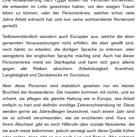
die entweder im Lotto gewonnen haben, um den ewigen Traum
leben zu können, oder der Personenkreis, welcher schon viele
Jahre Arbeit erbracht hat und nun seine wohlverdiente Rentenzeit
genießt.
Selbstverständlich wandern auch Europäer aus, welche die eben
genannten Voraussetzungen nicht erfüllen, die aber gewillt sind,
noch härter zu arbeiten, die dortigen Sprache zu erlernen, oder
wenigstens der englischen Sprache mächtig sind. Auch hat dieser
Personenkreis meist ein Startkapital und kann sich ganz alleine
gegen alle Risiken absichern. Arbeitslosigkeit, Krankheit,
Langlebigkeit und Durststrecke im Tourismus.
Aber diese Personen sind statistisch gesehen nur ein kleiner
Bruchteil der Auswanderer. Die meisten kommen mit nichts, und es
scheint, sie pflegen die gleiche Haltung wie in Europa, das Arbeit
einfach zu hart und definitiv unnötige Zeitverschwendung ist. Diese
werden gerne als Jahresfliegen bezeichnet, nach einem Jahr sind
sie so schnell verschwunden, wie sie erschienen sind. Kurz vor
ihrem Abschied, gibt es noch Hilferufe über soziale Netzwerke, die
sie auch meist bekommen, jedoch versiegt auch diese Quelle früher
oder später, dann gibt es nur noch Lug und Betrug. Was nehmen