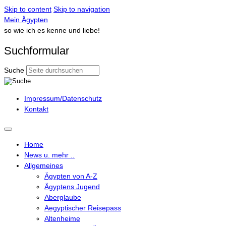
Skip to content
Skip to navigation
Mein Ägypten
so wie ich es kenne und liebe!
Suchformular
Suche
Impressum/Datenschutz
Kontakt
Home
News u. mehr ..
Allgemeines
Ägypten von A-Z
Ägyptens Jugend
Aberglaube
Aegyptischer Reisepass
Altenheime