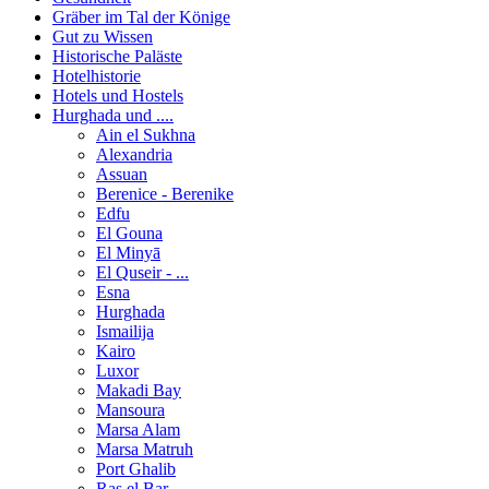
Gräber im Tal der Könige
Gut zu Wissen
Historische Paläste
Hotelhistorie
Hotels und Hostels
Hurghada und ....
Ain el Sukhna
Alexandria
Assuan
Berenice - Berenike
Edfu
El Gouna
El Minyā
El Quseir - ...
Esna
Hurghada
Ismailija
Kairo
Luxor
Makadi Bay
Mansoura
Marsa Alam
Marsa Matruh
Port Ghalib
Ras el Bar