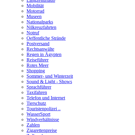
Langzeiturlaub
Mobilität
Motorrad
Museen
Nationalparks
Nilkreuzfahrten
Notruf
Oeffentliche Strände
Postversand
Rechtsanwälte
Regen in Ägypten
Reiseführer
Rotes Meer
Shopping
Sommer- und Winterzeit
Sound & Light - Shows
Sprachführer
Taxifahren
Telefon und Internet
Tierschutz
Touristenpolizei ..
WasserSport
Windverhältnisse
Zahlen
Zigarettenpreise