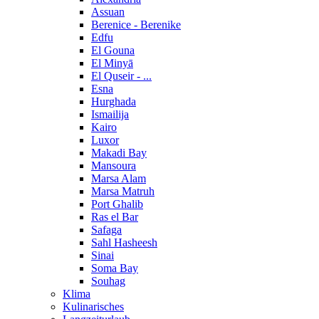
Assuan
Berenice - Berenike
Edfu
El Gouna
El Minyā
El Quseir - ...
Esna
Hurghada
Ismailija
Kairo
Luxor
Makadi Bay
Mansoura
Marsa Alam
Marsa Matruh
Port Ghalib
Ras el Bar
Safaga
Sahl Hasheesh
Sinai
Soma Bay
Souhag
Klima
Kulinarisches