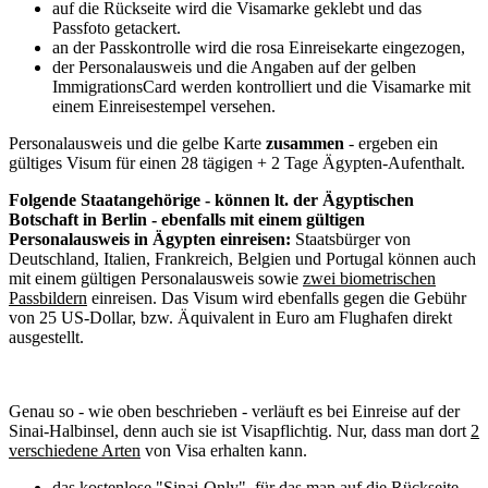
auf die Rückseite wird die Visamarke geklebt und das
Passfoto getackert.
an der Passkontrolle wird die rosa Einreisekarte eingezogen,
der Personalausweis und die Angaben auf der gelben
ImmigrationsCard werden kontrolliert und die Visamarke mit
einem Einreisestempel versehen.
Personalausweis und die gelbe Karte
zusammen
- ergeben ein
gültiges Visum für einen 28 tägigen + 2 Tage Ägypten-Aufenthalt.
Folgende Staatangehörige - können lt. der Ägyptischen
Botschaft in Berlin - ebenfalls mit einem gültigen
Personalausweis in Ägypten einreisen:
Staatsbürger von
Deutschland, Italien, Frankreich, Belgien und Portugal können auch
mit einem gültigen Personalausweis sowie
zwei biometrischen
Passbildern
einreisen. Das Visum wird ebenfalls gegen die Gebühr
von 25 US-Dollar, bzw. Äquivalent in Euro am Flughafen direkt
ausgestellt.
Genau so - wie oben beschrieben - verläuft es bei Einreise auf der
Sinai-Halbinsel, denn auch sie ist Visapflichtig. Nur, dass man dort
2
verschiedene Arten
von Visa erhalten kann.
das kostenlose "Sinai-Only", für das man auf die Rückseite