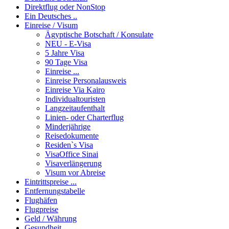
Direktflug oder NonStop
Ein Deutsches ..
Einreise / Visum
Ägyptische Botschaft / Konsulate
NEU - E-Visa
5 Jahre Visa
90 Tage Visa
Einreise ...
Einreise Personalausweis
Einreise Via Kairo
Individualtouristen
Langzeitaufenthalt
Linien- oder Charterflug
Minderjährige
Reisedokumente
Residen`s Visa
VisaOffice Sinai
Visaverlängerung
Visum vor Abreise
Eintrittspreise ...
Entfernungstabelle
Flughäfen
Flugpreise
Geld / Währung
Gesundheit