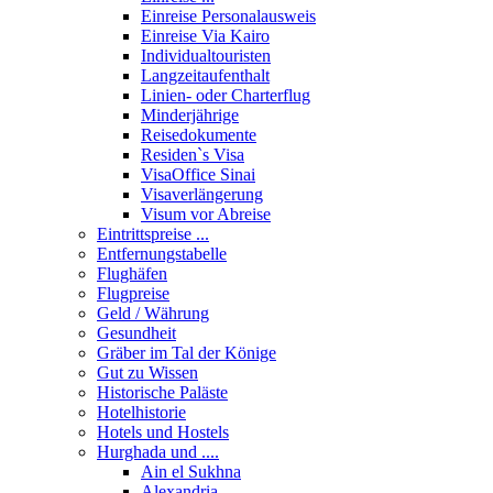
Einreise Personalausweis
Einreise Via Kairo
Individualtouristen
Langzeitaufenthalt
Linien- oder Charterflug
Minderjährige
Reisedokumente
Residen`s Visa
VisaOffice Sinai
Visaverlängerung
Visum vor Abreise
Eintrittspreise ...
Entfernungstabelle
Flughäfen
Flugpreise
Geld / Währung
Gesundheit
Gräber im Tal der Könige
Gut zu Wissen
Historische Paläste
Hotelhistorie
Hotels und Hostels
Hurghada und ....
Ain el Sukhna
Alexandria