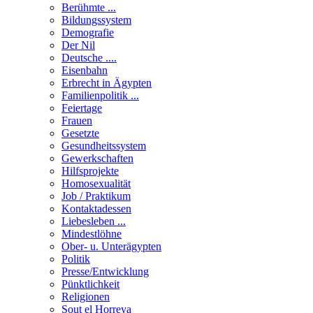
Berühmte ...
Bildungssystem
Demografie
Der Nil
Deutsche ....
Eisenbahn
Erbrecht in Ägypten
Familienpolitik ...
Feiertage
Frauen
Gesetzte
Gesundheitssystem
Gewerkschaften
Hilfsprojekte
Homosexualität
Job / Praktikum
Kontaktadessen
Liebesleben ...
Mindestlöhne
Ober- u. Unterägypten
Politik
Presse/Entwicklung
Pünktlichkeit
Religionen
Sout el Horreya