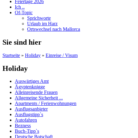
Feiertage 2026
Ich ..
Of-Topic
Sprichworte
Urlaub im Harz
Ortswechsel nach Mallorca
Sie sind hier
Startseite
»
Holiday
»
Einreise / Visum
Holiday
Auswärtiges Amt
Ägyptenknigge
Alleinreisende Frauen
Allgemeine Sicherheit ...
Apartments / Ferienwohnungen
Ausflugsanbieter
Ausflugstipp`s
Autofahren
Bezness
Buch-Tipp`s
Deutsche Botschaft