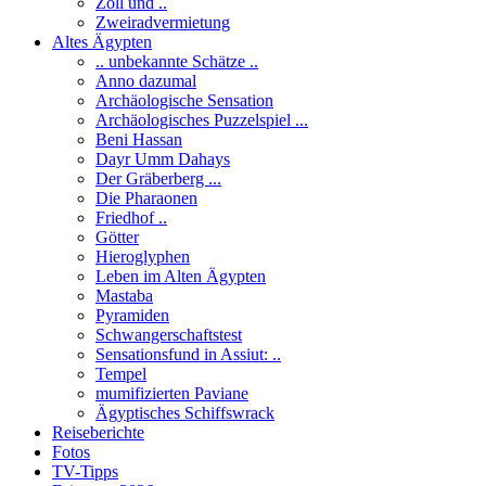
Zoll und ..
Zweiradvermietung
Altes Ägypten
.. unbekannte Schätze ..
Anno dazumal
Archäologische Sensation
Archäologisches Puzzelspiel ...
Beni Hassan
Dayr Umm Dahays
Der Gräberberg ...
Die Pharaonen
Friedhof ..
Götter
Hieroglyphen
Leben im Alten Ägypten
Mastaba
Pyramiden
Schwangerschaftstest
Sensationsfund in Assiut: ..
Tempel
mumifizierten Paviane
Ägyptisches Schiffswrack
Reiseberichte
Fotos
TV-Tipps