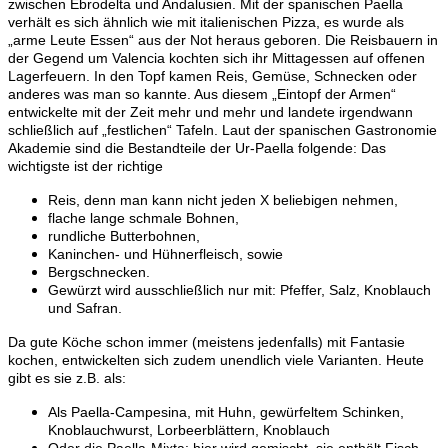
zwischen Ebrodelta und Andalusien. Mit der spanischen Paella
verhält es sich ähnlich wie mit italienischen Pizza, es wurde als
„arme Leute Essen“ aus der Not heraus geboren. Die Reisbauern in
der Gegend um Valencia kochten sich ihr Mittagessen auf offenen
Lagerfeuern. In den Topf kamen Reis, Gemüse, Schnecken oder
anderes was man so kannte. Aus diesem „Eintopf der Armen“
entwickelte mit der Zeit mehr und mehr und landete irgendwann
schließlich auf „festlichen“ Tafeln. Laut der spanischen Gastronomie
Akademie sind die Bestandteile der Ur-Paella folgende: Das
wichtigste ist der richtige
Reis, denn man kann nicht jeden X beliebigen nehmen,
flache lange schmale Bohnen,
rundliche Butterbohnen,
Kaninchen- und Hühnerfleisch, sowie
Bergschnecken.
Gewürzt wird ausschließlich nur mit: Pfeffer, Salz, Knoblauch
und Safran.
Da gute Köche schon immer (meistens jedenfalls) mit Fantasie
kochen, entwickelten sich zudem unendlich viele Varianten. Heute
gibt es sie z.B. als:
Als Paella-Campesina, mit Huhn, gewürfeltem Schinken,
Knoblauchwurst, Lorbeerblättern, Knoblauch
Oder die Paella-Mixta: hier wird gemischt, sie enthält Fisch