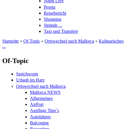
Night Live
Peseta
Reisebericht
Shopping
Strände ...
Taxi und Transfere
Startseite
»
Of-Topic
»
Ortswechsel nach Mallorca
»
Kulinarisches
...
Sie sind hier
Of-Topic
Sprichworte
Urlaub im Harz
Ortswechsel nach Mallorca
Mallorca NEWS
Allgemeines
AirPort
Ausflugs Tipp`s
Autofahren
Balconing
Besondere ...