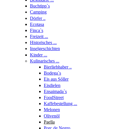
Buchtipp`s
Camping
Dörfer ..
Ecotasa
Finca`s
Freizeit ...
Historisches ...
Inselgeschichten
Kinder ...
Kulinarisches ...
Bierliebhaber ..
Bodega`s
Eis aus Sóller
Eisdielen
Ensaimada`s
FoodStreet
Kaffebestellung ...
Melonen
Olivenöl
Paella
Porc de Negro