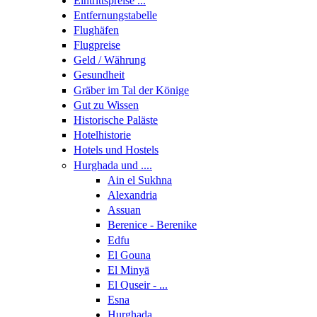
Eintrittspreise ...
Entfernungstabelle
Flughäfen
Flugpreise
Geld / Währung
Gesundheit
Gräber im Tal der Könige
Gut zu Wissen
Historische Paläste
Hotelhistorie
Hotels und Hostels
Hurghada und ....
Ain el Sukhna
Alexandria
Assuan
Berenice - Berenike
Edfu
El Gouna
El Minyā
El Quseir - ...
Esna
Hurghada