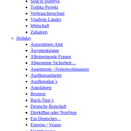
Sout el Horreya
Toshka Projekt
Verbraucherschutz
Visafreie Länder
Wirtschaft
Zabaleen
Holiday
Auswärtiges Amt
Ägyptenknigge
Alleinreisende Frauen
Allgemeine Sicherheit ...
Apartments / Ferienwohnungen
Ausflugsanbieter
Ausflugstipp`s
Autofahren
Bezness
Buch-Tipp`s
Deutsche Botschaft
Direktflug oder NonStop
Ein Deutsches ..
Einreise / Visum