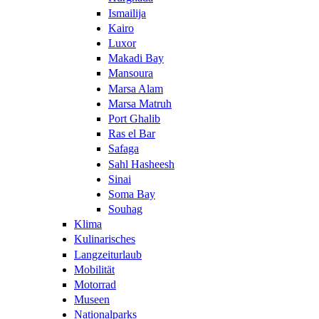
Ismailija
Kairo
Luxor
Makadi Bay
Mansoura
Marsa Alam
Marsa Matruh
Port Ghalib
Ras el Bar
Safaga
Sahl Hasheesh
Sinai
Soma Bay
Souhag
Klima
Kulinarisches
Langzeiturlaub
Mobilität
Motorrad
Museen
Nationalparks