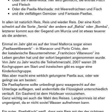
und Fleisch
Oder die Paella-Marinada: mit Meeresfrüchten und Fisch
und die vielfältigen Gemüse- und Fantasie-Paellas.
In allen ist natürlich Reis, Reis und wieder Reis. Der eine Koch
schwört auf die Sorte „Senia“ der andere auf „Bahia“ oder „Bomba“,
letzterer kommt aus der Gegend um Murcia und ist etwas teuerer
als die anderen.
Einmal im Jahr gibt es auf der Insel Mallorca sogar einen
„Paellawettbewerb“ - in Manacor und Porto Cristo, den
der katalanische Bauunternehmer „Franhcisco Villaneuvo“ ins
Leben gerufen hat und der sofort begeistert angenommen wurde.
Von Jahr zu Jahr wuchs die Teilnehmerzahl, 2007 waren 28
Kochgruppen am Start und inzwischen gibt es sogar eine
Kinderkochgruppe.
Was aber macht eine wirklich gelungene Paella aus, oder wie
gelingt sie am besten:
Die Paellapfanne sollte unbedingt ganz waagerecht auf der
Unterlage aufliegen, weil andernfalls die Flüssigkeit unterschiedlich
verläuft. Ein Gasherd ist dem Holzfeuer vorzuziehen.
Ganz wichtig sei auch die Wahl des Reises. Langkornreis ist eher
ungeeignet, da er nicht soviel Wasser aufnehmen kann.
Ein guter „PaellaKoch“ weiß, dass sein Reis mit der der richtigen