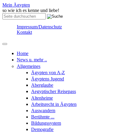
Skip to content
Skip to navigation
Mein Ägypten
so wie ich es kenne und liebe!
Suche
Suchformular
Impressum/Datenschutz
Kontakt
Home
News u. mehr ..
Allgemeines
Ägypten von A-Z
Ägyptens Jugend
Aberglaube
Aegyptischer Reisepass
Altenheime
Arbeitsrecht in Ägypten
Auswandern
Berühmte ...
Bildungssystem
Demografie