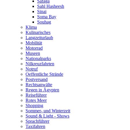
Safaga
Sahl Hasheesh
Sinai
Soma Bay
Souhag
Klima
Kulinarisches
Langzeiturlaub
Mobilität
Motorrad
Museen
Nationalparks
Nilkreuzfahrten
Notruf
Oeffentliche Strände
Postversand
Rechtsanwälte
Regen in Ägypten
Reiseführer
Rotes Meer
Shopping
Sommer- und Winterzeit
Sound & Light - Shows
Sprachführer
Taxifahren