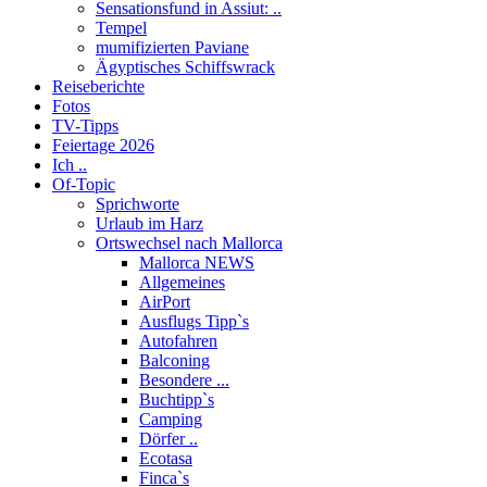
Sensationsfund in Assiut: ..
Tempel
mumifizierten Paviane
Ägyptisches Schiffswrack
Reiseberichte
Fotos
TV-Tipps
Feiertage 2026
Ich ..
Of-Topic
Sprichworte
Urlaub im Harz
Ortswechsel nach Mallorca
Mallorca NEWS
Allgemeines
AirPort
Ausflugs Tipp`s
Autofahren
Balconing
Besondere ...
Buchtipp`s
Camping
Dörfer ..
Ecotasa
Finca`s