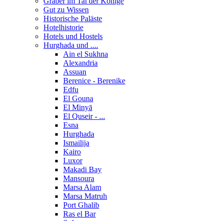
Gräber im Tal der Könige
Gut zu Wissen
Historische Paläste
Hotelhistorie
Hotels und Hostels
Hurghada und ....
Ain el Sukhna
Alexandria
Assuan
Berenice - Berenike
Edfu
El Gouna
El Minyā
El Quseir - ...
Esna
Hurghada
Ismailija
Kairo
Luxor
Makadi Bay
Mansoura
Marsa Alam
Marsa Matruh
Port Ghalib
Ras el Bar