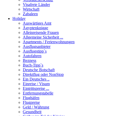
Visafreie Länder
Wirtschaft
Zabaleen
Holiday
Auswärtiges Amt
Ägyptenknigge
Alleinreisende Frauen
Allgemeine Sicherheit ...
Apartments / Ferienwohnungen
Ausflugsanbieter
Ausflugstipp`s
Autofahren
Bezness
Buch-Tipp`s
Deutsche Botschaft
Direktflug oder NonStop
Ein Deutsches ..
Einreise / Visum
Eintrittspreise ...
Entfernungstabelle
Flughäfen
Flugpreise
Geld / Währung
Gesundheit