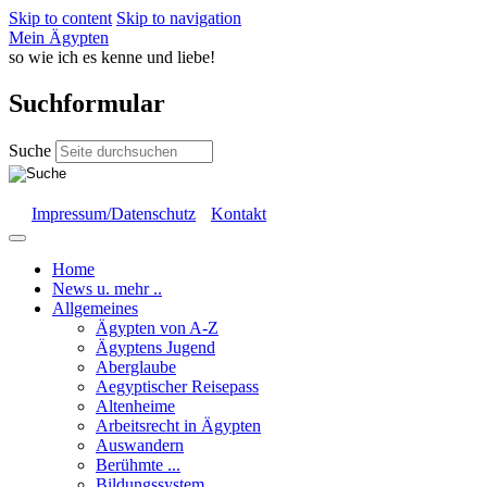
Skip to content
Skip to navigation
Mein Ägypten
so wie ich es kenne und liebe!
Suchformular
Suche
Impressum/Datenschutz
Kontakt
Home
News u. mehr ..
Allgemeines
Ägypten von A-Z
Ägyptens Jugend
Aberglaube
Aegyptischer Reisepass
Altenheime
Arbeitsrecht in Ägypten
Auswandern
Berühmte ...
Bildungssystem