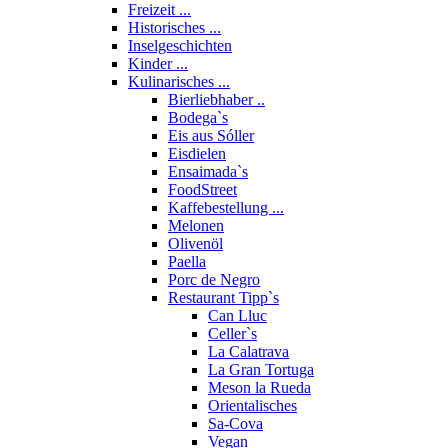
Freizeit ...
Historisches ...
Inselgeschichten
Kinder ...
Kulinarisches ...
Bierliebhaber ..
Bodega`s
Eis aus Sóller
Eisdielen
Ensaimada`s
FoodStreet
Kaffebestellung ...
Melonen
Olivenöl
Paella
Porc de Negro
Restaurant Tipp`s
Can Lluc
Celler`s
La Calatrava
La Gran Tortuga
Meson la Rueda
Orientalisches
Sa-Cova
Vegan