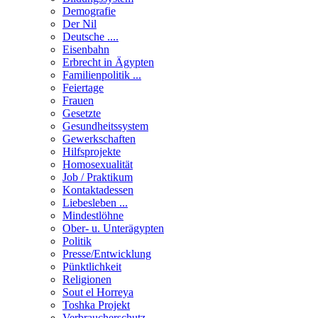
Demografie
Der Nil
Deutsche ....
Eisenbahn
Erbrecht in Ägypten
Familienpolitik ...
Feiertage
Frauen
Gesetzte
Gesundheitssystem
Gewerkschaften
Hilfsprojekte
Homosexualität
Job / Praktikum
Kontaktadessen
Liebesleben ...
Mindestlöhne
Ober- u. Unterägypten
Politik
Presse/Entwicklung
Pünktlichkeit
Religionen
Sout el Horreya
Toshka Projekt
Verbraucherschutz