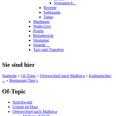
Vegetarisch ..
Rezepte
Sobrasada
Tapas
Markttage
Night Live
Peseta
Reisebericht
Shopping
Strände ...
Taxi und Transfere
Sie sind hier
Startseite
»
Of-Topic
»
Ortswechsel nach Mallorca
»
Kulinarisches
...
»
Restaurant Tipp`s
Of-Topic
Sprichworte
Urlaub im Harz
Ortswechsel nach Mallorca