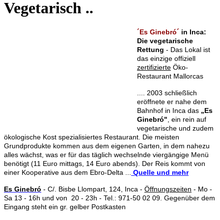
Vegetarisch ..
´Es Ginebró´
in Inca:
Die vegetarische
Rettung
- Das Lokal ist
das einzige offiziell
zertifizierte
Öko-
Restaurant Mallorcas
.... 2003 schließlich
eröffnete er nahe dem
Bahnhof in Inca das
„Es
Ginebró"
, ein rein auf
vegetarische und zudem
ökologische Kost spezialisiertes Restaurant. Die meisten
Grundprodukte kommen aus dem eigenen Garten, in dem nahezu
alles wächst, was er für das täglich wechselnde viergängige Menü
benötigt (11 Euro mittags, 14 Euro abends). Der Reis kommt von
einer Kooperative aus dem Ebro-Delta ...
Quelle und mehr
Es Ginebró
- C/. Bisbe Llompart, 124, Inca -
Öffnungszeiten
- Mo -
Sa 13 - 16h und von 20 - 23h - Tel.: 971-50 02 09. Gegenüber dem
Eingang steht ein gr. gelber Postkasten