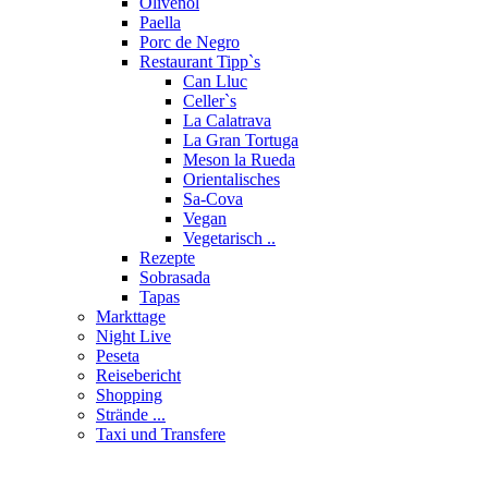
Olivenöl
Paella
Porc de Negro
Restaurant Tipp`s
Can Lluc
Celler`s
La Calatrava
La Gran Tortuga
Meson la Rueda
Orientalisches
Sa-Cova
Vegan
Vegetarisch ..
Rezepte
Sobrasada
Tapas
Markttage
Night Live
Peseta
Reisebericht
Shopping
Strände ...
Taxi und Transfere