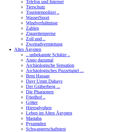
Telefon und Internet
Tierschutz
Touristenpolizei ..
WasserSport
Windverhältnisse
Zahlen
Zigarettenpreise
Zoll und ..
Zweiradvermietung
Altes Ägypten
.. unbekannte Schätze ..
Anno dazumal
Archäologische Sensation
Archäologisches Puzzelspiel ...
Beni Hassan
Dayr Umm Dahays
Der Gräberberg ...
Die Pharaonen
Friedhof ..
Götter
Hieroglyphen
Leben im Alten Ägypten
Mastaba
Pyramiden
Schwangerschaftstest