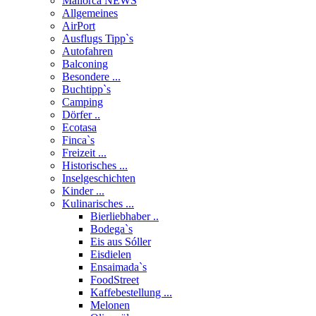
Mallorca NEWS
Allgemeines
AirPort
Ausflugs Tipp`s
Autofahren
Balconing
Besondere ...
Buchtipp`s
Camping
Dörfer ..
Ecotasa
Finca`s
Freizeit ...
Historisches ...
Inselgeschichten
Kinder ...
Kulinarisches ...
Bierliebhaber ..
Bodega`s
Eis aus Sóller
Eisdielen
Ensaimada`s
FoodStreet
Kaffebestellung ...
Melonen